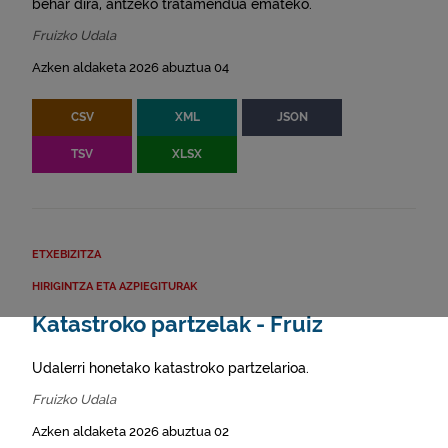
behar dira, antzeko tratamendua emateko.
Fruizko Udala
Azken aldaketa 2026 abuztua 04
CSV
XML
JSON
TSV
XLSX
ETXEBIZITZA
HIRIGINTZA ETA AZPIEGITURAK
Katastroko partzelak - Fruiz
Udalerri honetako katastroko partzelarioa.
Fruizko Udala
Azken aldaketa 2026 abuztua 02