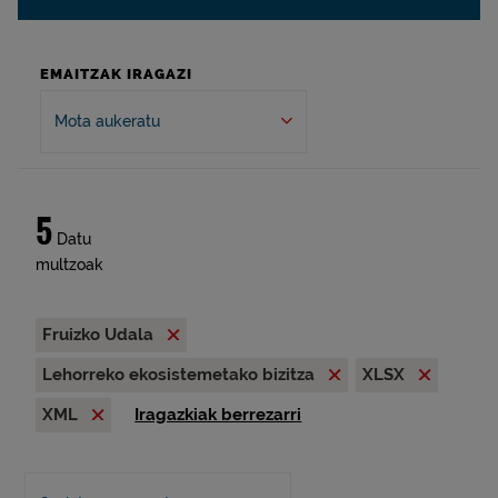
EMAITZAK IRAGAZI
Mota aukeratu
5
Datu
multzoak
Fruizko Udala
Lehorreko ekosistemetako bizitza
XLSX
XML
Iragazkiak berrezarri