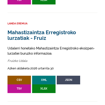
TSV
XLSX
LANDA EREMUA
Mahastizaintza Erregistroko
lurzatiak - Fruiz
Udalerri honetako Mahastizaintza Erregistroko ekoizpen-
lurzatiei buruzko informazioa.
Fruizko Udala
Azken aldaketa 2026 urtarrila 30
CSV
XML
JSON
TSV
XLSX