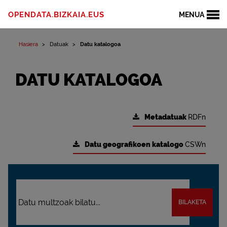
OPENDATA.BIZKAIA.EUS
MENUA
Hasiera
Datuak
Datu katalogoa
DATU KATALOGOA
Metadatuak
RDFn
Datu geografikoen katalogo
CSWn
BILAKETA