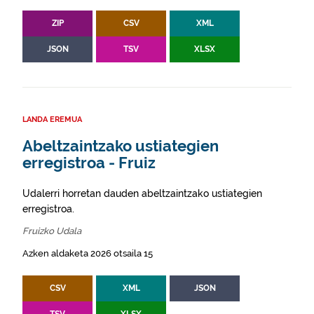
ZIP
CSV
XML
JSON
TSV
XLSX
LANDA EREMUA
Abeltzaintzako ustiategien
erregistroa - Fruiz
Udalerri horretan dauden abeltzaintzako ustiategien
erregistroa.
Fruizko Udala
Azken aldaketa 2026 otsaila 15
CSV
XML
JSON