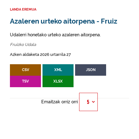
LANDA EREMUA
Azaleren urteko aitorpena - Fruiz
Udalerri honetako urteko azaleren aitorpena.
Fruizko Udala
Azken aldaketa 2026 urtarrila 27
CSV
XML
JSON
TSV
XLSX
Emaitzak orriz orri