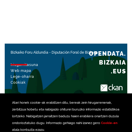
OPENDATA.
Bizkaiko Foru Aldundia
-
Diputación Foral de Bizkaia
BIZKAIA
Irisgarritasuna
.EUS
Web mapa
Lege-oharra
Cookiak
rekin kudeatua
Atari honek
cookie
-ak erabiltzen ditu, bereak zein hirugarrenenak,
zerbitzua hobetu eta nabigazio ohiturei buruzko informazio estatistikoa
lortzeko. Nabigatzen jarraitzen baduzu haien erabilera onartzen duzula
ondorioztatuko dugu. Informazio gehiago nahi izanez gero
Cookie-en
atala kontsulta ezazu.