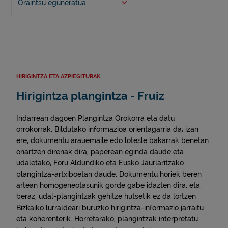
Oraintsu eguneratua
HIRIGINTZA ETA AZPIEGITURAK
Hirigintza plangintza - Fruiz
Indarrean dagoen Plangintza Orokorra eta datu
orrokorrak. Bildutako informazioa orientagarria da; izan
ere, dokumentu arauemaile edo lotesle bakarrak benetan
onartzen direnak dira, paperean eginda daude eta
udaletako, Foru Aldundiko eta Eusko Jaurlaritzako
plangintza-artxiboetan daude. Dokumentu horiek beren
artean homogeneotasunik gorde gabe idazten dira, eta,
beraz, udal-plangintzak gehitze hutsetik ez da lortzen
Bizkaiko lurraldeari buruzko hirigintza-informazio jarraitu
eta koherenterik. Horretarako, plangintzak interpretatu