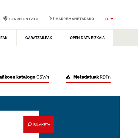
HARREMANETARAKO
EU
BERRIKUNTZAK
ZEAK
GARATZAILEAK
OPEN DATA BIZKAIA
afikoen katalogo
CSWn
Metadatuak
RDFn
BILAKETA