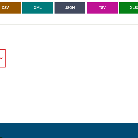
CSV
XML
JSON
TSV
XLS