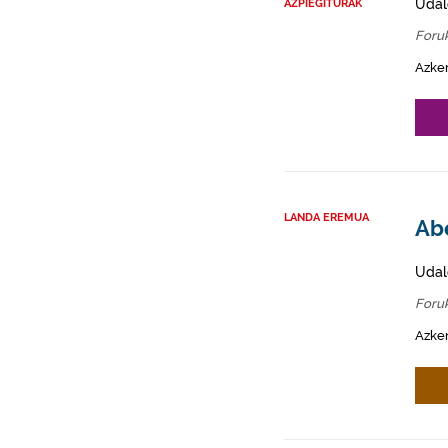
Udal
AZPIEGITURAK
Foru
Azke
LANDA EREMUA
Abe
Udal
Foru
Azken