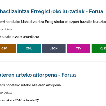
astizaintza Erregistroko lurzatiak - Forua
erri honetako Mahastizaintza Erregistroko ekoizpen-lurzatiei buruzko
ko Udala
 aldaketa 2026 urtarrila 30
CSV
XML
JSON
TSV
XLS
leren urteko aitorpena - Forua
erri honetako urteko azaleren aitorpena.
ko Udala
 aldaketa 2026 urtarrila 27