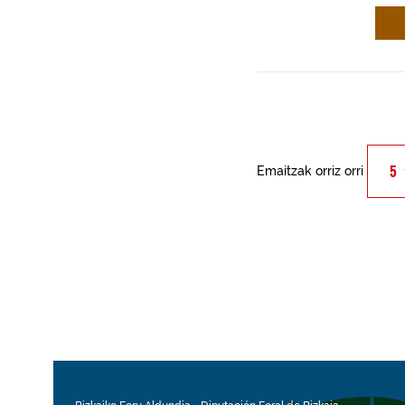
Emaitzak orriz orri