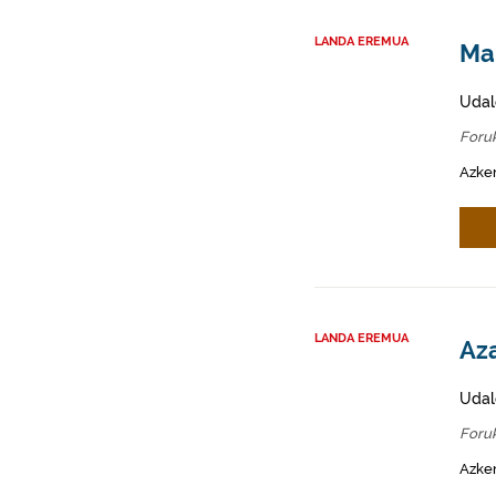
LANDA EREMUA
Mah
Udal
Foru
Azken
LANDA EREMUA
Aza
Udal
Foru
Azken