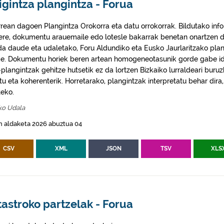
igintza plangintza - Forua
rrean dagoen Plangintza Orokorra eta datu orrokorrak. Bildutako info
 ere, dokumentu arauemaile edo lotesle bakarrak benetan onartzen d
da daude eta udaletako, Foru Aldundiko eta Eusko Jaurlaritzako plan
e. Dokumentu horiek beren artean homogeneotasunik gorde gabe idaz
plangintzak gehitze hutsetik ez da lortzen Bizkaiko lurraldeari buruz
itu eta koherenterik. Horretarako, plangintzak interpretatu behar di
eko.
ko Udala
n aldaketa 2026 abuztua 04
CSV
XML
JSON
TSV
XLS
astroko partzelak - Forua