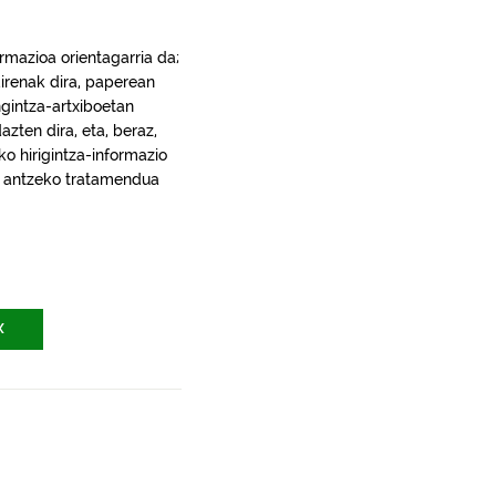
rmazioa orientagarria da;
irenak dira, paperean
gintza-artxiboetan
ten dira, eta, beraz,
ko hirigintza-informazio
ra, antzeko tratamendua
X