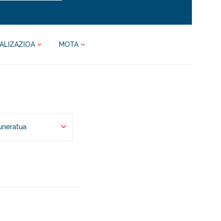
ALIZAZIOA
MOTA
uneratua