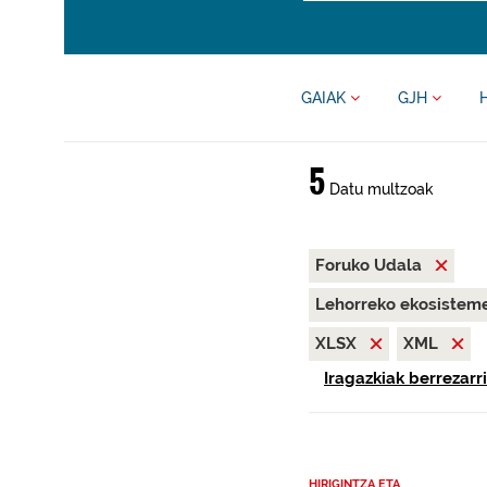
GAIAK
GJH
5
Datu multzoak
Foruko Udala
Lehorreko ekosisteme
XLSX
XML
Iragazkiak berrezarri
HIRIGINTZA ETA