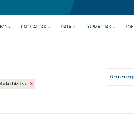
HVD
ENTITATEAK
DATA
FORMATUAK
LOK
Oraintsu eg
tako bizitza