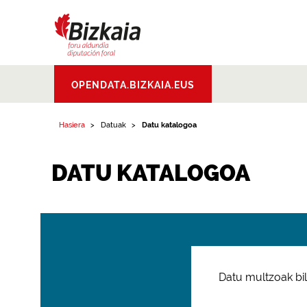
Bizkaiko Foru
OPENDATA.BIZKAIA.EUS
Aldundia
.
Diputacion
Foral de Bizkaia
Hasiera
Datuak
Datu katalogoa
DATU KATALOGOA