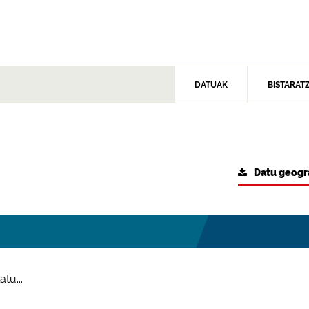
DATUAK
BISTARAT
Datu geogr