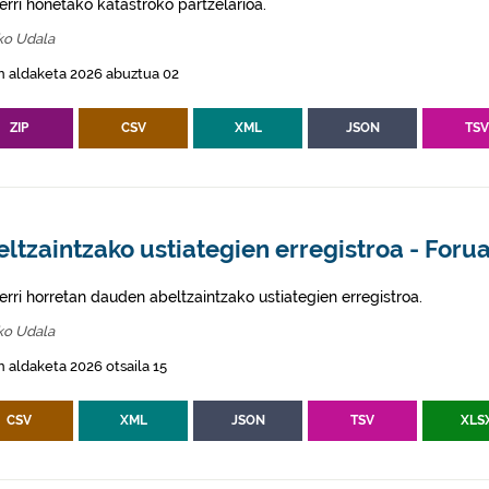
erri honetako katastroko partzelarioa.
ko Udala
n aldaketa 2026 abuztua 02
ZIP
CSV
XML
JSON
TS
ltzaintzako ustiategien erregistroa - Foru
erri horretan dauden abeltzaintzako ustiategien erregistroa.
ko Udala
 aldaketa 2026 otsaila 15
CSV
XML
JSON
TSV
XLS