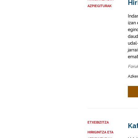
Hir
AZPIEGITURAK
Inda
izan
egin
daud
udal-
jarra
emat
Foru
Azke
ETXEBIZITZA
Kat
HIRIGINTZA ETA