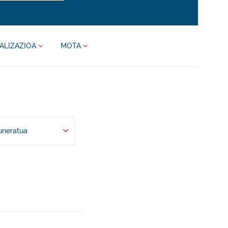
ALIZAZIOA
MOTA
uneratua