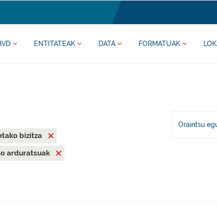
HVD
ENTITATEAK
DATA
FORMATUAK
LOK
Oraintsu eg
tako bizitza
mo arduratsuak