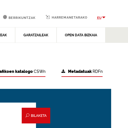
HARREMANETARAKO
EU
BERRIKUNTZAK
ZEAK
GARATZAILEAK
OPEN DATA BIZKAIA
afikoen katalogo
CSWn
Metadatuak
RDFn
BILAKETA