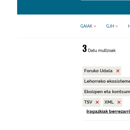
GAIAK
GJH
3
Datu multzoak
Foruko Udala
Lehorreko ekosisteme
Ekoizpen eta kontsu
TSV
XML
Iragazkiak berrezarri