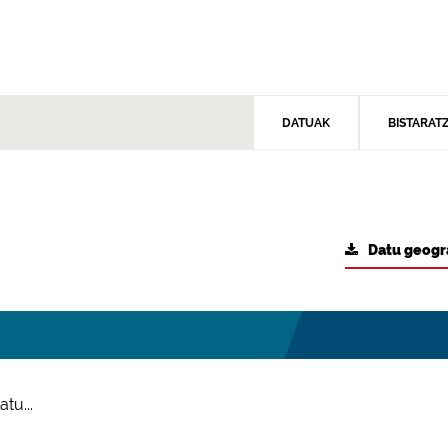
DATUAK
BISTARAT
Datu geogr