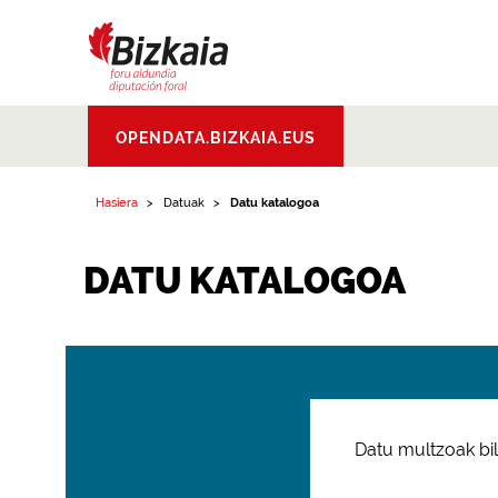
Bizkaiko Foru
OPENDATA.BIZKAIA.EUS
Aldundia
.
Diputacion
Foral de Bizkaia
Hasiera
Datuak
Datu katalogoa
DATU KATALOGOA