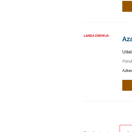
LANDA EREMUA
Aza
Udal
Foru
Azken