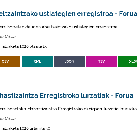
ltzaintzako ustiategien erregistroa - Foru
erri horretan dauden abeltzaintzako ustiategien erregistroa.
ko Udala
 aldaketa 2026 otsaila 15
CSV
XML
JSON
TSV
XLS
astizaintza Erregistroko lurzatiak - Forua
erri honetako Mahastizaintza Erregistroko ekoizpen-lurzatiei buruzko
ko Udala
 aldaketa 2026 urtarrila 30