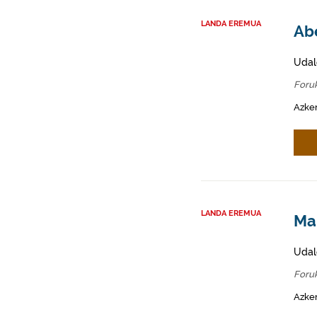
LANDA EREMUA
Abe
Udal
Foru
Azken
LANDA EREMUA
Mah
Udal
Foru
Azken