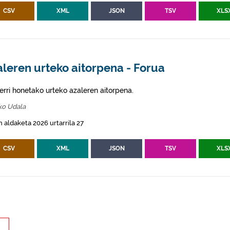
CSV
XML
JSON
TSV
XLS
leren urteko aitorpena - Forua
erri honetako urteko azaleren aitorpena.
ko Udala
 aldaketa 2026 urtarrila 27
CSV
XML
JSON
TSV
XLS