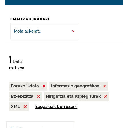
EMAITZAK IRAGAZI
Mota aukeratu
1
Datu
multzoa
Foruko Udala
Informazio geografikoa
Etxebizitza
Hirigintza eta azpiegiturak
XML
Iragazkiak berrezarri