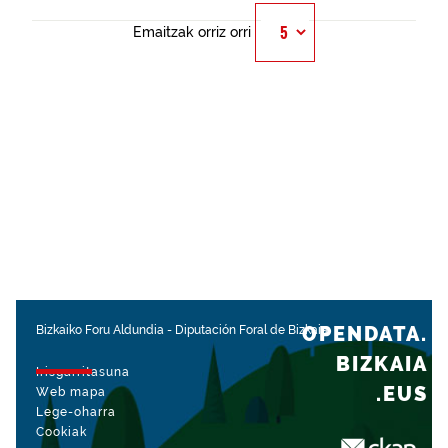
Emaitzak orriz orri
OPENDATA.
Bizkaiko Foru Aldundia
-
Diputación Foral de Bizkaia
BIZKAIA
Irisgarritasuna
.EUS
Web mapa
Lege-oharra
Cookiak