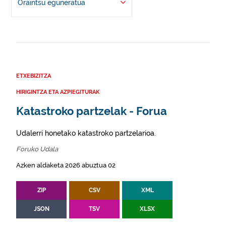
Oraintsu eguneratua
ETXEBIZITZA
HIRIGINTZA ETA AZPIEGITURAK
Katastroko partzelak - Forua
Udalerri honetako katastroko partzelarioa.
Foruko Udala
Azken aldaketa 2026 abuztua 02
ZIP
CSV
XML
JSON
TSV
XLSX