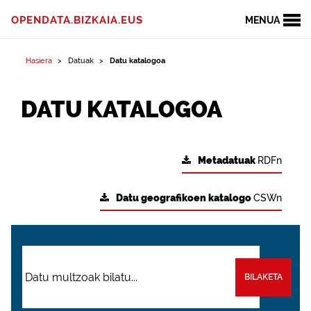
OPENDATA.BIZKAIA.EUS
MENUA
Hasiera
Datuak
Datu katalogoa
DATU KATALOGOA
Metadatuak
RDFn
Datu geografikoen katalogo
CSWn
BILAKETA