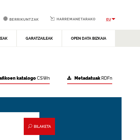
HARREMANETARAKO
EU
BERRIKUNTZAK
ZEAK
GARATZAILEAK
OPEN DATA BIZKAIA
afikoen katalogo
CSWn
Metadatuak
RDFn
BILAKETA