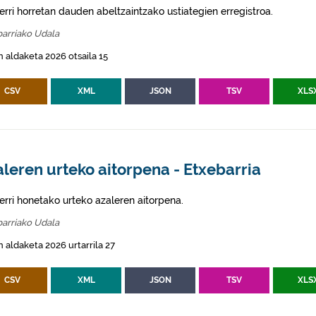
erri horretan dauden abeltzaintzako ustiategien erregistroa.
arriako Udala
 aldaketa 2026 otsaila 15
CSV
XML
JSON
TSV
XLS
leren urteko aitorpena - Etxebarria
erri honetako urteko azaleren aitorpena.
arriako Udala
 aldaketa 2026 urtarrila 27
CSV
XML
JSON
TSV
XLS