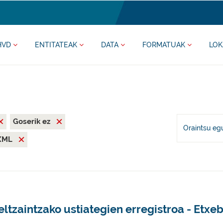
HVD
ENTITATEAK
DATA
FORMATUAK
LOK
Goserik ez
Oraintsu eg
XML
ltzaintzako ustiategien erregistroa - Etxeb