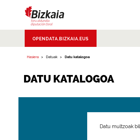
Bizkaiko Foru
OPENDATA.BIZKAIA.EUS
Aldundia
.
Diputacion
Foral de Bizkaia
Hasiera
Datuak
Datu katalogoa
DATU KATALOGOA