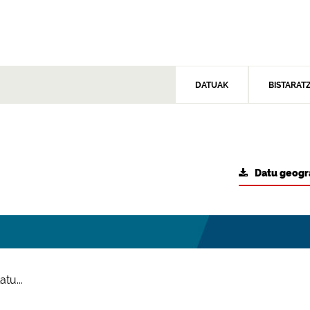
DATUAK
BISTARAT
Datu geogr