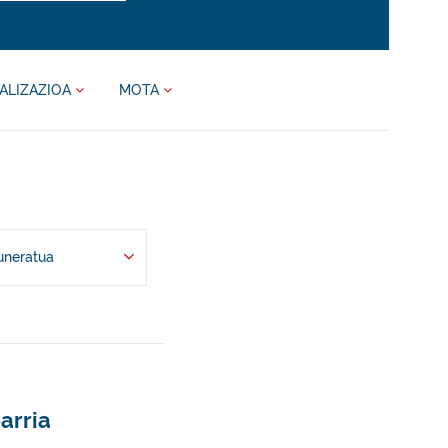
ALIZAZIOA
MOTA
uneratua
arria