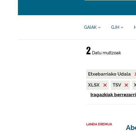
GAIAK
GJH
2
Datu multzoak
Etxebarriako Udala
XLSX
TSV
Iragazkiak berrezarri
LANDA EREMUA
Abe