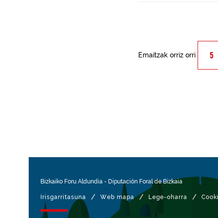
Emaitzak orriz orri
Bizkaiko Foru Aldundia
-
Diputación Foral de Bizkaia
/
/
/
Irisgarritasuna
Web mapa
Lege-oharra
Cook