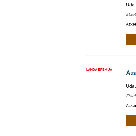
Udal
Etxeb
Azken
LANDA EREMUA
Aza
Udal
Etxeb
Azken