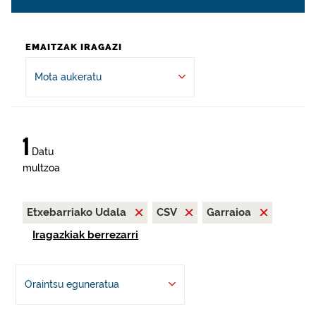
EMAITZAK IRAGAZI
Mota aukeratu
1
Datu
multzoa
Etxebarriako Udala
CSV
Garraioa
Iragazkiak berrezarri
Oraintsu eguneratua