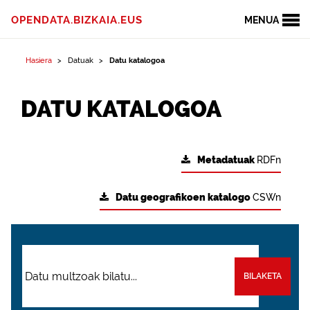
OPENDATA.BIZKAIA.EUS
MENUA
Hasiera
Datuak
Datu katalogoa
DATU KATALOGOA
Metadatuak
RDFn
Datu geografikoen katalogo
CSWn
BILAKETA