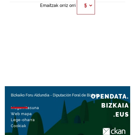
Emaitzak orriz orri
OPENDATA.
Bizkaiko Foru Aldundia
-
Diputación Foral de Bizkaia
BIZKAIA
Irisgarritasuna
.EUS
Web mapa
Lege-oharra
Cookiak