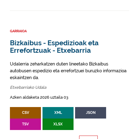
GARRAIOA
Bizkaibus - Espedizioak eta
Errefortzuak - Etxebarria
Udalerria zeharkatzen duten lineetako Bizkaibus
autobusen espedizio eta errefortzuei buruzko informazioa
eskaintzen da.
Etxebarriako Udala
Azken aldaketa 2026 uztaila 03
CSV
XML
JSON
TSV
XLSX