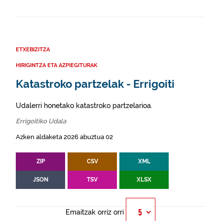
ETXEBIZITZA
HIRIGINTZA ETA AZPIEGITURAK
Katastroko partzelak - Errigoiti
Udalerri honetako katastroko partzelarioa.
Errigoitiko Udala
Azken aldaketa 2026 abuztua 02
ZIP
CSV
XML
JSON
TSV
XLSX
Emaitzak orriz orri