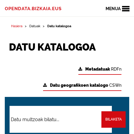
OPENDATA.BIZKAIA.EUS
MENUA
Hasiera
Datuak
Datu katalogoa
DATU KATALOGOA
Metadatuak
RDFn
Datu geografikoen katalogo
CSWn
BILAKETA