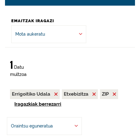
EMAITZAK IRAGAZI
Mota aukeratu
1
Datu
multzoa
Errigoitiko Udala
Etxebizitza
ZIP
Iragazkiak berrezarri
Oraintsu eguneratua