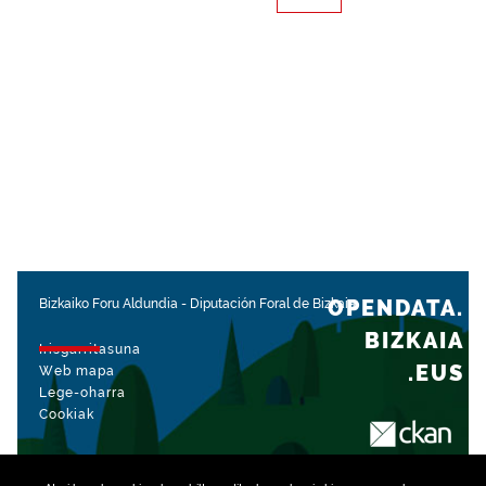
OPENDATA.
Bizkaiko Foru Aldundia
-
Diputación Foral de Bizkaia
BIZKAIA
Irisgarritasuna
.EUS
Web mapa
Lege-oharra
Cookiak
rekin kudeatua