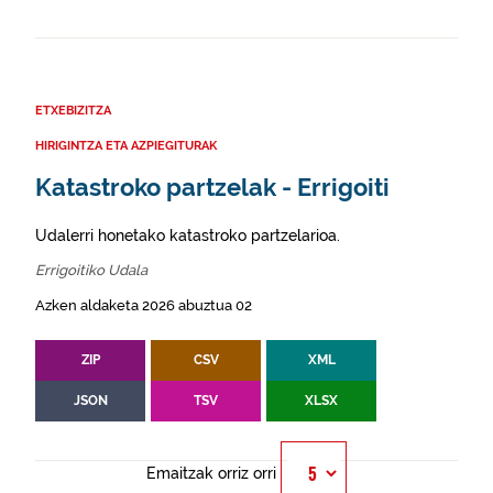
ETXEBIZITZA
HIRIGINTZA ETA AZPIEGITURAK
Katastroko partzelak - Errigoiti
Udalerri honetako katastroko partzelarioa.
Errigoitiko Udala
Azken aldaketa 2026 abuztua 02
ZIP
CSV
XML
JSON
TSV
XLSX
Emaitzak orriz orri