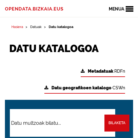
OPENDATA.BIZKAIA.EUS
MENUA
Hasiera
Datuak
Datu katalogoa
DATU KATALOGOA
Metadatuak
RDFn
Datu geografikoen katalogo
CSWn
BILAKETA