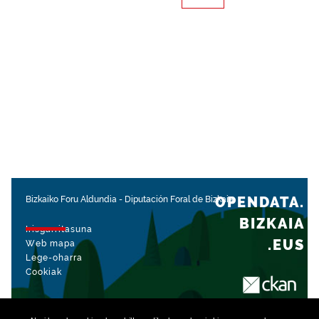
OPENDATA.
Bizkaiko Foru Aldundia
-
Diputación Foral de Bizkaia
BIZKAIA
Irisgarritasuna
.EUS
Web mapa
Lege-oharra
Cookiak
rekin kudeatua