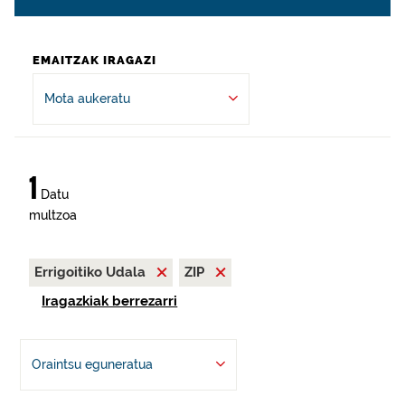
EMAITZAK IRAGAZI
Mota aukeratu
1
Datu
multzoa
Errigoitiko Udala
ZIP
Iragazkiak berrezarri
Oraintsu eguneratua