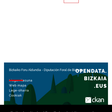
OPENDATA.
Bizkaiko Foru Aldundia
-
Diputación Foral de Bizkaia
BIZKAIA
Irisgarritasuna
.EUS
Web mapa
Lege-oharra
Cookiak
rekin kudeatua