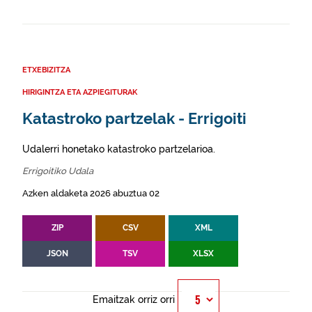
ETXEBIZITZA
HIRIGINTZA ETA AZPIEGITURAK
Katastroko partzelak - Errigoiti
Udalerri honetako katastroko partzelarioa.
Errigoitiko Udala
Azken aldaketa 2026 abuztua 02
ZIP
CSV
XML
JSON
TSV
XLSX
Emaitzak orriz orri