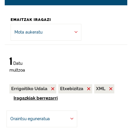
EMAITZAK IRAGAZI
Mota aukeratu
1
Datu
multzoa
Errigoitiko Udala
Etxebizitza
XML
Iragazkiak berrezarri
Oraintsu eguneratua