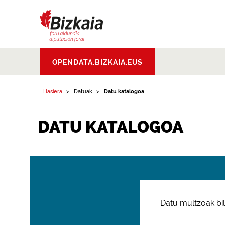
Bizkaiko Foru
OPENDATA.BIZKAIA.EUS
Aldundia
.
Diputacion
Foral de Bizkaia
Hasiera
Datuak
Datu katalogoa
DATU KATALOGOA