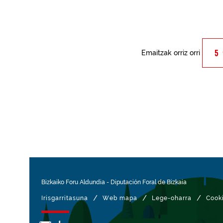
Emaitzak orriz orri
Bizkaiko Foru Aldundia
-
Diputación Foral de Bizkaia
/
/
/
Irisgarritasuna
Web mapa
Lege-oharra
Cook