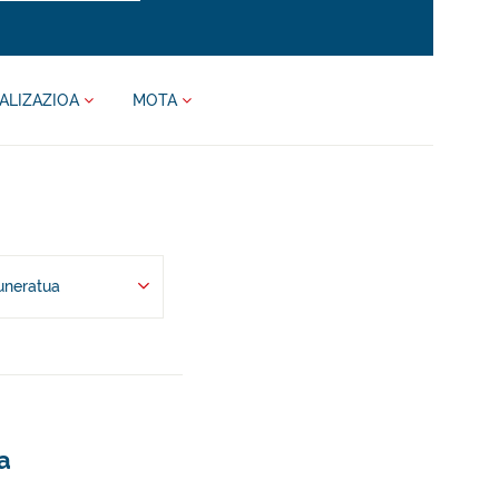
ALIZAZIOA
MOTA
uneratua
a