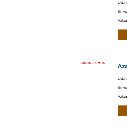
Udal
Ermu
Azken
LANDA EREMUA
Az
Udal
Ermu
Azken