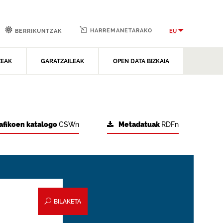
HARREMANETARAKO
EU
BERRIKUNTZAK
ZEAK
GARATZAILEAK
OPEN DATA BIZKAIA
afikoen katalogo
CSWn
Metadatuak
RDFn
BILAKETA