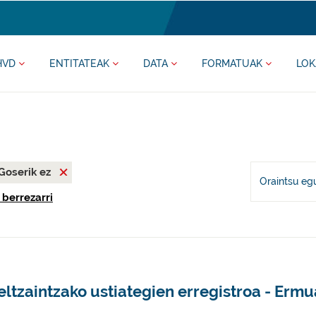
HVD
ENTITATEAK
DATA
FORMATUAK
LOK
Goserik ez
Oraintsu eg
 berrezarri
ltzaintzako ustiategien erregistroa - Ermu