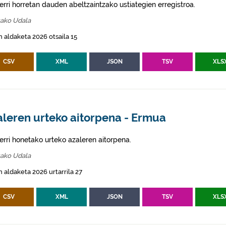
erri horretan dauden abeltzaintzako ustiategien erregistroa.
ako Udala
 aldaketa 2026 otsaila 15
CSV
XML
JSON
TSV
XLS
aleren urteko aitorpena - Ermua
erri honetako urteko azaleren aitorpena.
ako Udala
 aldaketa 2026 urtarrila 27
CSV
XML
JSON
TSV
XLS