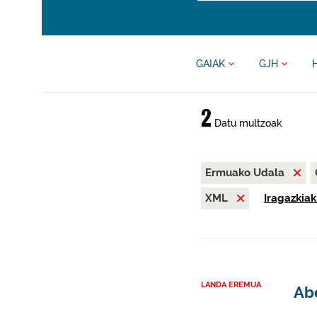
GAIAK
GJH
2
Datu multzoak
Ermuako Udala
XML
Iragazkiak
LANDA EREMUA
Abe