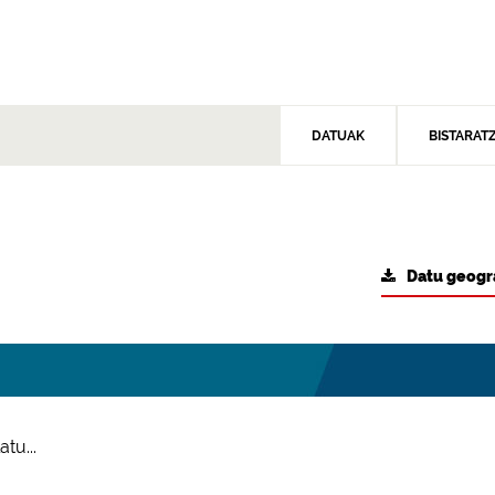
DATUAK
BISTARAT
Datu geogr