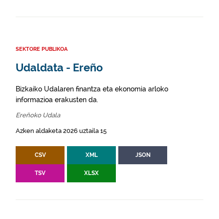
SEKTORE PUBLIKOA
Udaldata - Ereño
Bizkaiko Udalaren finantza eta ekonomia arloko
informazioa erakusten da.
Ereñoko Udala
Azken aldaketa 2026 uztaila 15
CSV
XML
JSON
TSV
XLSX