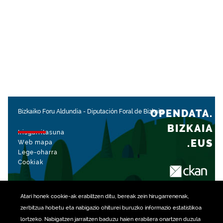
OPENDATA.
Bizkaiko Foru Aldundia
-
Diputación Foral de Bizkaia
BIZKAIA
Irisgarritasuna
.EUS
Web mapa
Lege-oharra
Cookiak
rekin kudeatua
Atari honek
cookie
-ak erabiltzen ditu, bereak zein hirugarrenenak,
zerbitzua hobetu eta nabigazio ohiturei buruzko informazio estatistikoa
lortzeko. Nabigatzen jarraitzen baduzu haien erabilera onartzen duzula