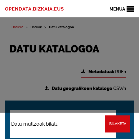
OPENDATA.BIZKAIA.EUS
MENUA
Hasiera
Datuak
Datu katalogoa
DATU KATALOGOA
Metadatuak
RDFn
Datu geografikoen katalogo
CSWn
BILAKETA