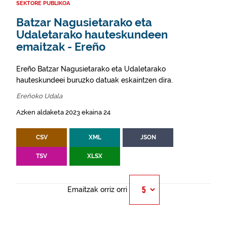
SEKTORE PUBLIKOA
Batzar Nagusietarako eta
Udaletarako hauteskundeen
emaitzak - Ereño
Ereño Batzar Nagusietarako eta Udaletarako
hauteskundeei buruzko datuak eskaintzen dira.
Ereñoko Udala
Azken aldaketa 2023 ekaina 24
CSV
XML
JSON
TSV
XLSX
Emaitzak orriz orri