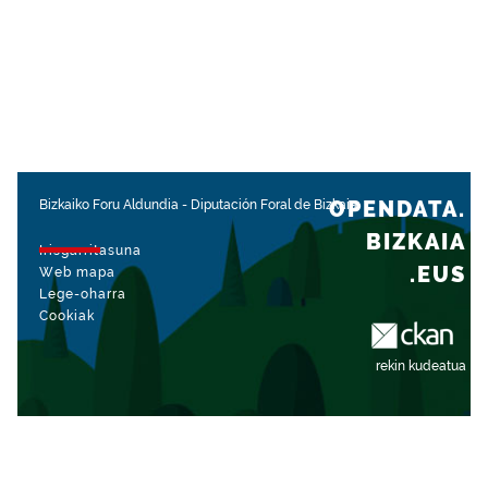
OPENDATA.
Bizkaiko Foru Aldundia
-
Diputación Foral de Bizkaia
BIZKAIA
Irisgarritasuna
.EUS
Web mapa
Lege-oharra
Cookiak
rekin kudeatua