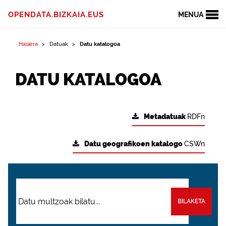
OPENDATA.BIZKAIA.EUS
MENUA
Hasiera
Datuak
Datu katalogoa
DATU KATALOGOA
Metadatuak
RDFn
Datu geografikoen katalogo
CSWn
BILAKETA