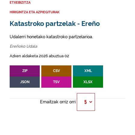
ETXEBIZITZA
HIRIGINTZA ETA AZPIEGITURAK
Katastroko partzelak - Ereño
Udalerri honetako katastroko partzelarioa.
Ereñoko Udala
Azken aldaketa 2026 abuztua 02
ZIP
CSV
XML
JSON
TSV
XLSX
Emaitzak orriz orri