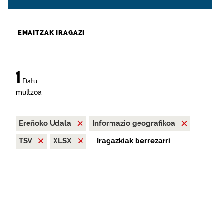
EMAITZAK IRAGAZI
1
Datu
multzoa
Ereñoko Udala
Informazio geografikoa
TSV
XLSX
Iragazkiak berrezarri