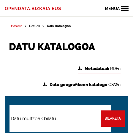
OPENDATA.BIZKAIA.EUS
MENUA
Hasiera
Datuak
Datu katalogoa
DATU KATALOGOA
Metadatuak
RDFn
Datu geografikoen katalogo
CSWn
BILAKETA