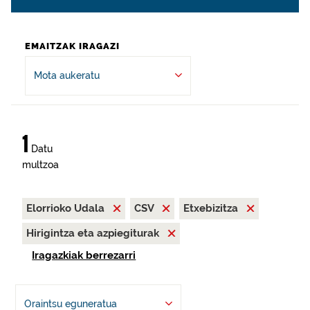
EMAITZAK IRAGAZI
Mota aukeratu
1
Datu
multzoa
Elorrioko Udala
CSV
Etxebizitza
Hirigintza eta azpiegiturak
Iragazkiak berrezarri
Oraintsu eguneratua