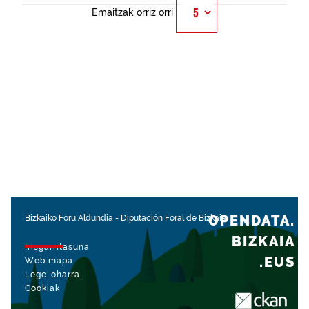
Emaitzak orriz orri
OPENDATA.
Bizkaiko Foru Aldundia
-
Diputación Foral de Bizkaia
BIZKAIA
Irisgarritasuna
.EUS
Web mapa
Lege-oharra
Cookiak