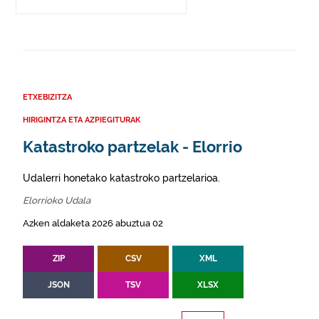
ETXEBIZITZA
HIRIGINTZA ETA AZPIEGITURAK
Katastroko partzelak - Elorrio
Udalerri honetako katastroko partzelarioa.
Elorrioko Udala
Azken aldaketa 2026 abuztua 02
ZIP
CSV
XML
JSON
TSV
XLSX