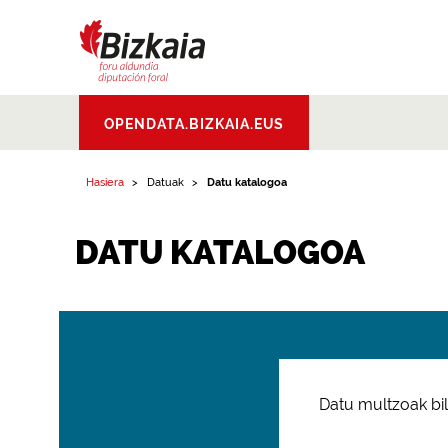
Bizkaiko Foru
OPENDATA.BIZKAIA.EUS
Aldundia
.
Diputacion
Foral de Bizkaia
Hasiera
Datuak
Datu katalogoa
DATU KATALOGOA