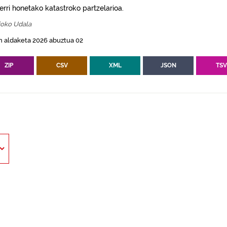
erri honetako katastroko partzelarioa.
ioko Udala
n aldaketa 2026 abuztua 02
ZIP
CSV
XML
JSON
TS