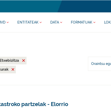
HVD
ENTITATEAK
DATA
FORMATUAK
LOK
Etxebizitza
Oraintsu eg
iturak
astroko partzelak - Elorrio