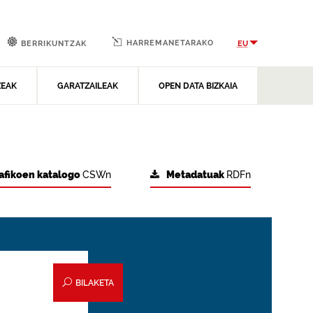
HARREMANETARAKO
EU
BERRIKUNTZAK
ZEAK
GARATZAILEAK
OPEN DATA BIZKAIA
afikoen katalogo
CSWn
Metadatuak
RDFn
BILAKETA