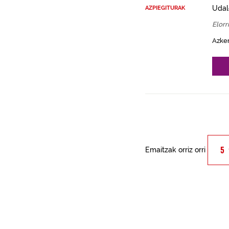
Udal
AZPIEGITURAK
Elorr
Azke
Emaitzak orriz orri