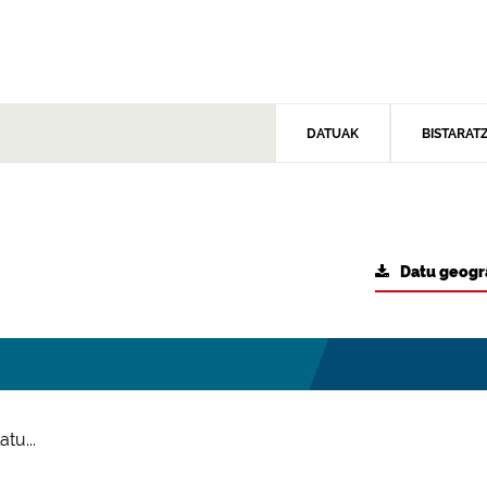
DATUAK
BISTARAT
Datu geogr