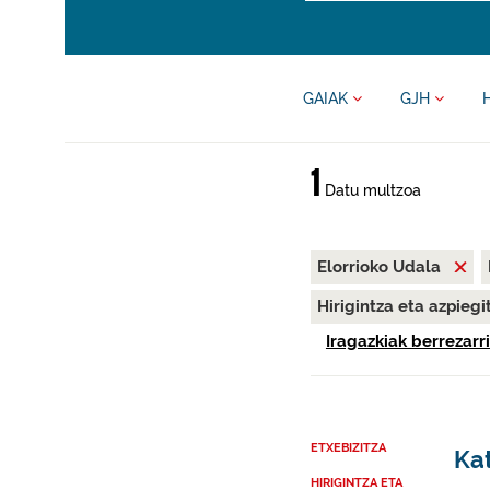
GAIAK
GJH
1
Datu multzoa
Elorrioko Udala
Hirigintza eta azpieg
Iragazkiak berrezarri
ETXEBIZITZA
Kat
HIRIGINTZA ETA