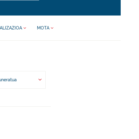
ALIZAZIOA
MOTA
uneratua