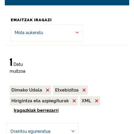
EMAITZAK IRAGAZI
Mota aukeratu
1
Datu
multzoa
Dimako Udala
Etxebizitza
Hirigintza eta azpiegiturak
XML
Iragazkiak berrezarri
Oraintsu eguneratua