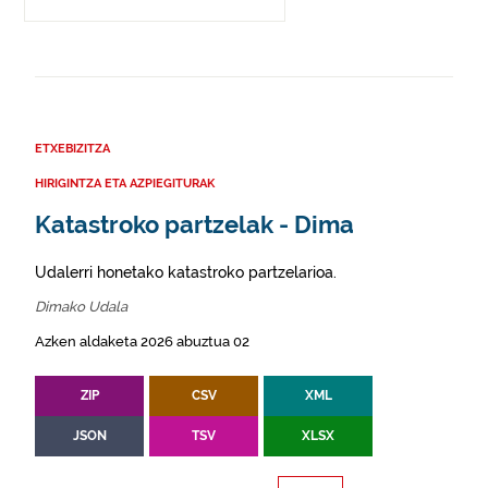
ETXEBIZITZA
HIRIGINTZA ETA AZPIEGITURAK
Katastroko partzelak - Dima
Udalerri honetako katastroko partzelarioa.
Dimako Udala
Azken aldaketa 2026 abuztua 02
ZIP
CSV
XML
JSON
TSV
XLSX