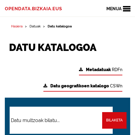
OPENDATA.BIZKAIA.EUS
MENUA
Hasiera
Datuak
Datu katalogoa
DATU KATALOGOA
Metadatuak
RDFn
Datu geografikoen katalogo
CSWn
BILAKETA