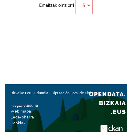
Emaitzak orriz orri
OPENDATA.
Bizkaiko Foru Aldundia
-
Diputación Foral de Bizkaia
BIZKAIA
Irisgarritasuna
.EUS
Web mapa
Lege-oharra
Cookiak