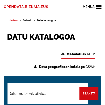
OPENDATA.BIZKAIA.EUS
MENUA
Hasiera
Datuak
Datu katalogoa
DATU KATALOGOA
Metadatuak
RDFn
Datu geografikoen katalogo
CSWn
BILAKETA