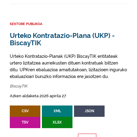
SEKTORE PUBLIKOA
Urteko Kontratazio-Plana (UKP) -
BiscayTIK
Urteko Kontratazio-Planak (UKP) BiscayTIK entitateak
urtero lizitatzea aurreikusten dituen kontratuak biltzen
ditu. UPKren ebaluazioa amaitutakoan, lizitazioen inguruko
ebaluazioari buruzko informazioa ere jasotzen du.
BiscayTIK
Azken aldaketa 2026 apirila 27
CSV
XML
JSON
TSV
XLSX