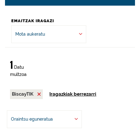
EMAITZAK IRAGAZI
Mota aukeratu
1
Datu
multzoa
BiscayTIK
Iragazkiak berrezarri
Oraintsu eguneratua