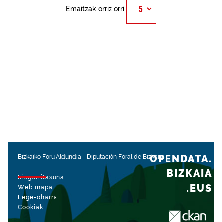
Emaitzak orriz orri
OPENDATA.
Bizkaiko Foru Aldundia
-
Diputación Foral de Bizkaia
BIZKAIA
Irisgarritasuna
.EUS
Web mapa
Lege-oharra
Cookiak