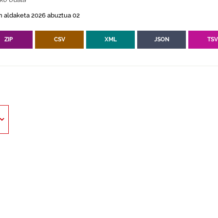
n aldaketa 2026 abuztua 02
ZIP
CSV
XML
JSON
TS