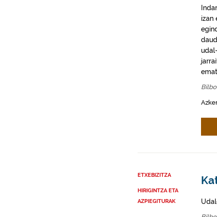
Inda
izan
egin
daud
udal-
jarra
emat
Bilb
Azke
ETXEBIZITZA
Kat
HIRIGINTZA ETA
Udal
AZPIEGITURAK
Bilb