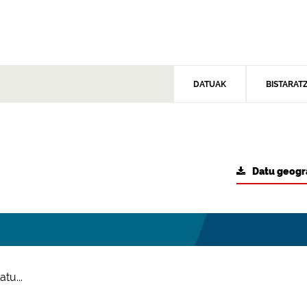
DATUAK
BISTARAT
Datu geogr