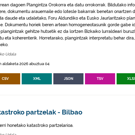
rrean dagoen Plangintza Orokorra eta datu orrokorrak. Bildutako info
 ere, dokumentu arauemaile edo lotesle bakarrak benetan onartzen d
da daude eta udaletako, Foru Aldundiko eta Eusko Jaurlaritzako plan
e. Dokumentu horiek beren artean homogeneotasunik gorde gabe idaz
plangintzak gehitze hutsetik ez da lortzen Bizkaiko lurraldeari buruz
itu eta koherenterik. Horretarako, plangintzak interpretatu behar di
eko.
oko Udala
n aldaketa 2026 abuztua 04
CSV
XML
JSON
TSV
XLS
astroko partzelak - Bilbao
erri honetako katastroko partzelarioa.
oko Udala