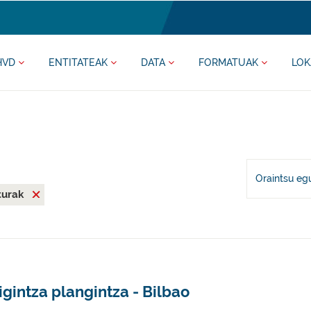
HVD
ENTITATEAK
DATA
FORMATUAK
LOK
Oraintsu eg
iturak
igintza plangintza - Bilbao