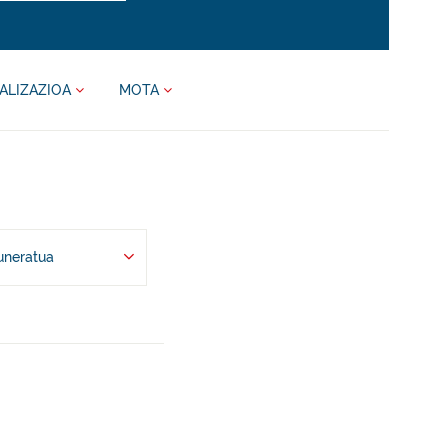
ALIZAZIOA
MOTA
uneratua