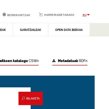
HARREMANETARAKO
EU
BERRIKUNTZAK
ZEAK
GARATZAILEAK
OPEN DATA BIZKAIA
afikoen katalogo
CSWn
Metadatuak
RDFn
BILAKETA