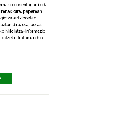
rmazioa orientagarria da;
irenak dira, paperean
gintza-artxiboetan
ten dira, eta, beraz,
ko hirigintza-informazio
ra, antzeko tratamendua
X