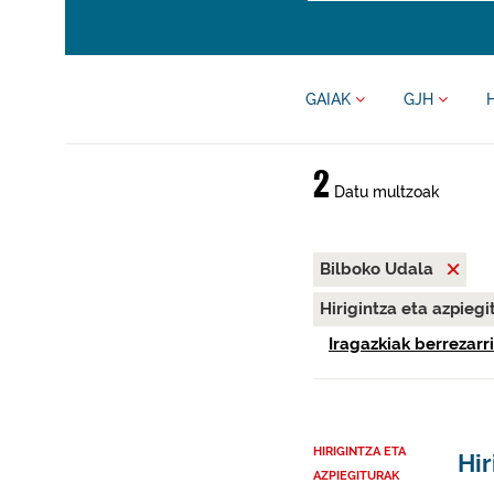
GAIAK
GJH
2
Datu multzoak
Bilboko Udala
Hirigintza eta azpieg
Iragazkiak berrezarri
HIRIGINTZA ETA
Hir
AZPIEGITURAK