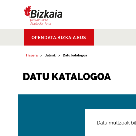
Bizkaiko Foru
OPENDATA.BIZKAIA.EUS
Aldundia
.
Diputacion
Foral de Bizkaia
Hasiera
Datuak
Datu katalogoa
DATU KATALOGOA