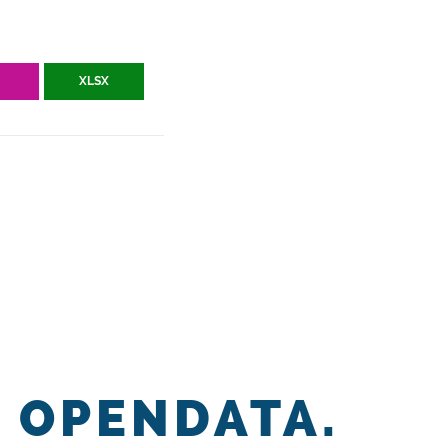
V
XLSX
OPENDATA.