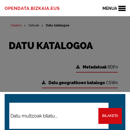
OPENDATA.BIZKAIA.EUS
MENUA
Hasiera
Datuak
Datu katalogoa
DATU KATALOGOA
Metadatuak
RDFn
Datu geografikoen katalogo
CSWn
BILAKETA