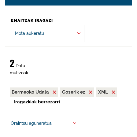
EMAITZAK IRAGAZI
Mota aukeratu
2
Datu
multzoak
Bermeoko Udala
Goserik ez
XML
Iragazkiak berrezarri
Oraintsu eguneratua