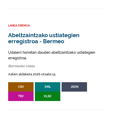
LANDA EREMUA
Abeltzaintzako ustiategien
erregistroa - Bermeo
Udalerri horretan dauden abeltzaintzako ustiategien
erregistroa.
Bermeoko Udala
Azken aldaketa 2026 otsaila 15
CSV
XML
JSON
TSV
XLSX