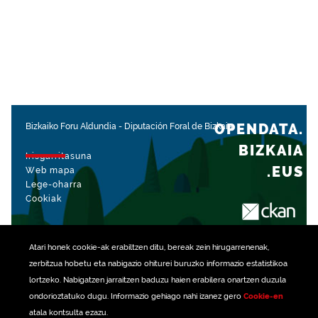
OPENDATA.
Bizkaiko Foru Aldundia
-
Diputación Foral de Bizkaia
BIZKAIA
Irisgarritasuna
.EUS
Web mapa
Lege-oharra
Cookiak
rekin kudeatua
Atari honek
cookie
-ak erabiltzen ditu, bereak zein hirugarrenenak,
zerbitzua hobetu eta nabigazio ohiturei buruzko informazio estatistikoa
lortzeko. Nabigatzen jarraitzen baduzu haien erabilera onartzen duzula
ondorioztatuko dugu. Informazio gehiago nahi izanez gero
Cookie-en
atala kontsulta ezazu.