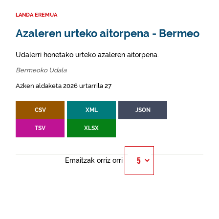
LANDA EREMUA
Azaleren urteko aitorpena - Bermeo
Udalerri honetako urteko azaleren aitorpena.
Bermeoko Udala
Azken aldaketa 2026 urtarrila 27
CSV
XML
JSON
TSV
XLSX
Emaitzak orriz orri