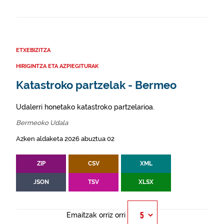
ETXEBIZITZA
HIRIGINTZA ETA AZPIEGITURAK
Katastroko partzelak - Bermeo
Udalerri honetako katastroko partzelarioa.
Bermeoko Udala
Azken aldaketa 2026 abuztua 02
ZIP
CSV
XML
JSON
TSV
XLSX
Emaitzak orriz orri