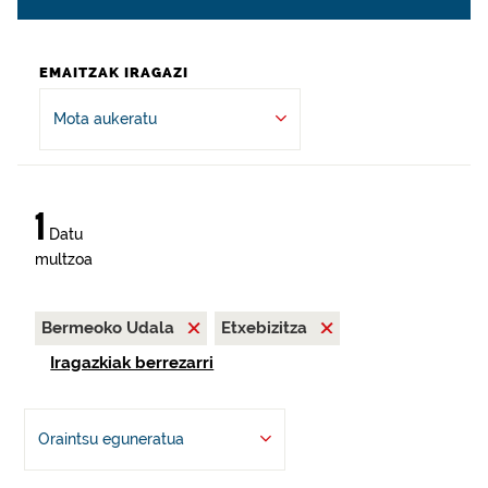
EMAITZAK IRAGAZI
Mota aukeratu
1
Datu
multzoa
Bermeoko Udala
Etxebizitza
Iragazkiak berrezarri
Oraintsu eguneratua