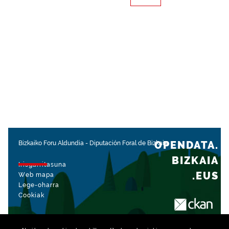
OPENDATA.
Bizkaiko Foru Aldundia
-
Diputación Foral de Bizkaia
BIZKAIA
Irisgarritasuna
.EUS
Web mapa
Lege-oharra
Cookiak
rekin kudeatua