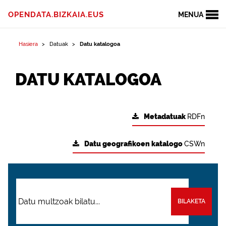
OPENDATA.BIZKAIA.EUS
MENUA
Hasiera
Datuak
Datu katalogoa
DATU KATALOGOA
Metadatuak
RDFn
Datu geografikoen katalogo
CSWn
BILAKETA