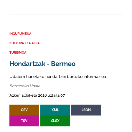
INGURUMENA
KULTURA ETA AISIA
TURISMOA
Hondartzak - Bermeo
Udalerri honetako hondartzei buruzko informazioa.
Bermeoko Udala
Azken aldaketa 2026 uztaila 07
CSV
XML
JSON
TSV
XLSX