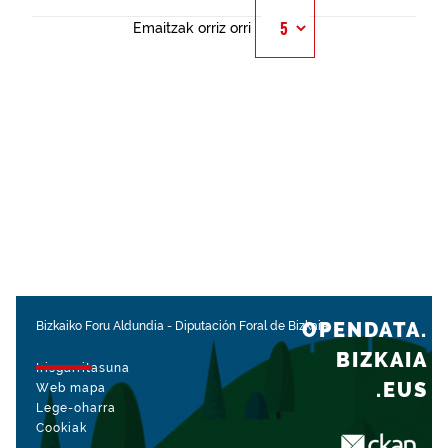
Emaitzak orriz orri
OPENDATA.
Bizkaiko Foru Aldundia
-
Diputación Foral de Bizkaia
BIZKAIA
Irisgarritasuna
.EUS
Web mapa
Lege-oharra
Cookiak