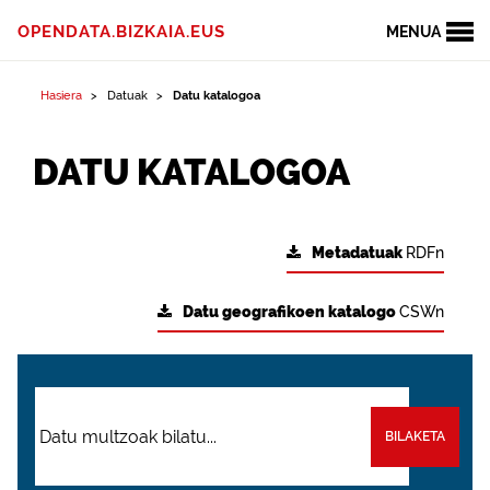
OPENDATA.BIZKAIA.EUS
MENUA
Hasiera
Datuak
Datu katalogoa
DATU KATALOGOA
Metadatuak
RDFn
Datu geografikoen katalogo
CSWn
BILAKETA