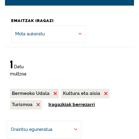
EMAITZAK IRAGAZI
Mota aukeratu
1
Datu
multzoa
Bermeoko Udala
Kultura eta aisia
Turismoa
Iragazkiak berrezarri
Oraintsu eguneratua