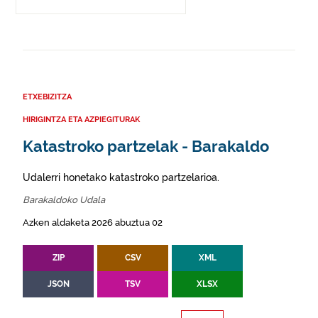
ETXEBIZITZA
HIRIGINTZA ETA AZPIEGITURAK
Katastroko partzelak - Barakaldo
Udalerri honetako katastroko partzelarioa.
Barakaldoko Udala
Azken aldaketa 2026 abuztua 02
ZIP
CSV
XML
JSON
TSV
XLSX