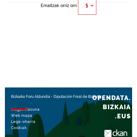
Emaitzak orriz orri
OPENDATA.
Bizkaiko Foru Aldundia
-
Diputación Foral de Bizkaia
BIZKAIA
Irisgarritasuna
.EUS
Web mapa
Lege-oharra
Cookiak