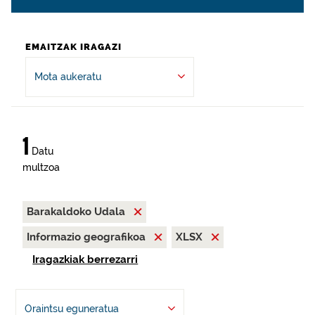
EMAITZAK IRAGAZI
Mota aukeratu
1
Datu
multzoa
Barakaldoko Udala
Informazio geografikoa
XLSX
Iragazkiak berrezarri
Oraintsu eguneratua