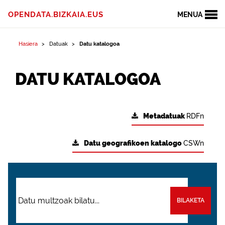
OPENDATA.BIZKAIA.EUS
MENUA
Hasiera
Datuak
Datu katalogoa
DATU KATALOGOA
Metadatuak
RDFn
Datu geografikoen katalogo
CSWn
BILAKETA