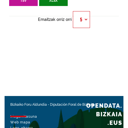
TSV
XLSX
Emaitzak orriz orri
OPENDATA.
Bizkaiko Foru Aldundia
-
Diputación Foral de Bizkaia
BIZKAIA
Irisgarritasuna
.EUS
Web mapa