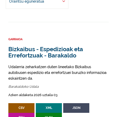
Oraintsu eguneratua
GARRAIOA
Bizkaibus - Espedizioak eta
Errefortzuak - Barakaldo
Udalerria zeharkatzen duten lineetako Bizkaibus
autobusen espedizio eta errefortzuei buruzko informazioa
eskaintzen da.
Barakaldoko Udala
Azken aldaketa 2026 uztaila 03
CSV
XML
JSON