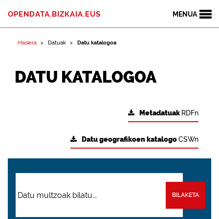
OPENDATA.BIZKAIA.EUS
MENUA
Hasiera
Datuak
Datu katalogoa
DATU KATALOGOA
Metadatuak
RDFn
Datu geografikoen katalogo
CSWn
BILAKETA