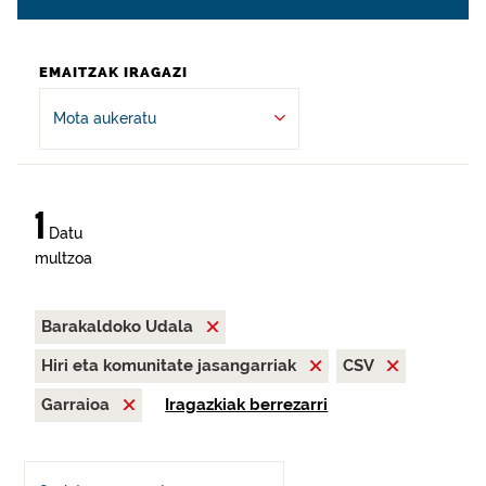
EMAITZAK IRAGAZI
Mota aukeratu
1
Datu
multzoa
Barakaldoko Udala
Hiri eta komunitate jasangarriak
CSV
Garraioa
Iragazkiak berrezarri