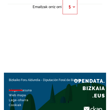
Emaitzak orriz orri
OPENDATA.
Bizkaiko Foru Aldundia
-
Diputación Foral de Bizkaia
BIZKAIA
Irisgarritasuna
.EUS
Web mapa
Lege-oharra
Cookiak