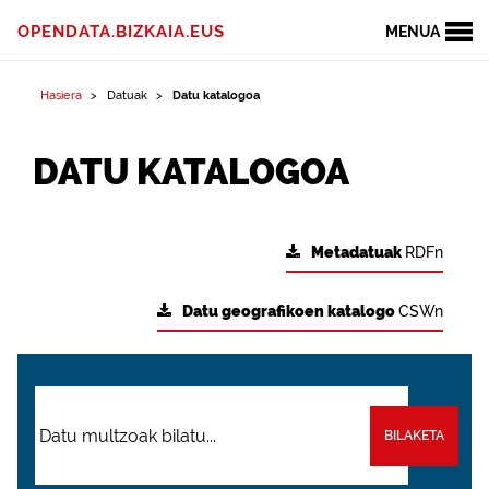
OPENDATA.BIZKAIA.EUS
MENUA
Hasiera
Datuak
Datu katalogoa
DATU KATALOGOA
Metadatuak
RDFn
Datu geografikoen katalogo
CSWn
BILAKETA