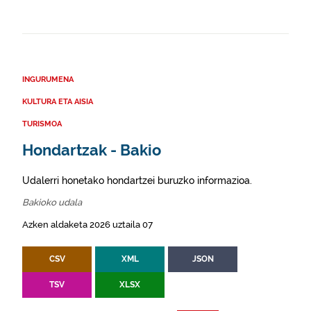
INGURUMENA
KULTURA ETA AISIA
TURISMOA
Hondartzak - Bakio
Udalerri honetako hondartzei buruzko informazioa.
Bakioko udala
Azken aldaketa 2026 uztaila 07
CSV
XML
JSON
TSV
XLSX