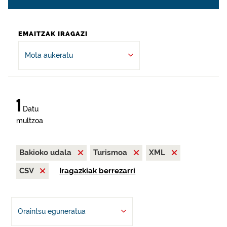
EMAITZAK IRAGAZI
Mota aukeratu
1
Datu
multzoa
Bakioko udala
Turismoa
XML
CSV
Iragazkiak berrezarri
Oraintsu eguneratua