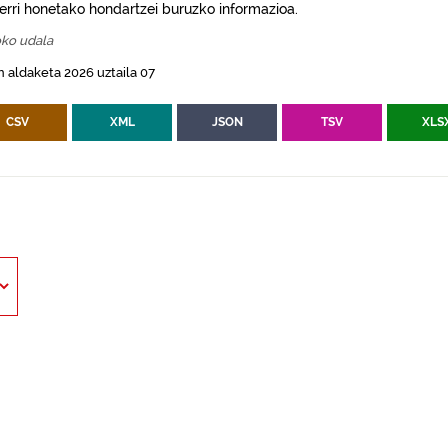
erri honetako hondartzei buruzko informazioa.
oko udala
 aldaketa 2026 uztaila 07
CSV
XML
JSON
TSV
XLS