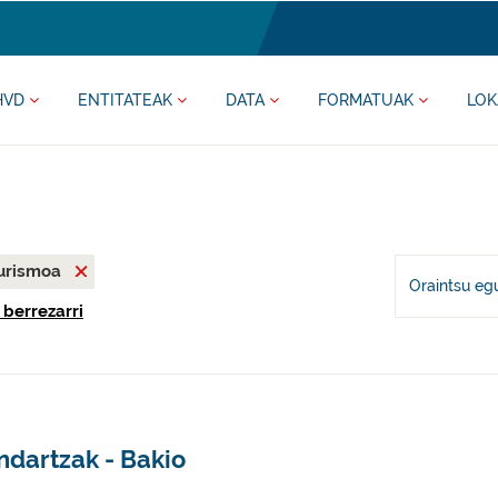
HVD
ENTITATEAK
DATA
FORMATUAK
LOK
urismoa
Oraintsu eg
 berrezarri
ndartzak - Bakio