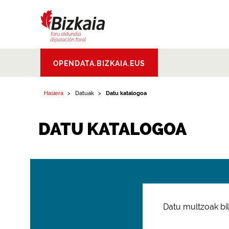
Bizkaiko Foru
OPENDATA.BIZKAIA.EUS
Aldundia
.
Diputacion
Foral de Bizkaia
Hasiera
Datuak
Datu katalogoa
DATU KATALOGOA