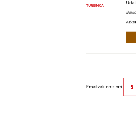
Udal
TURISMOA
Baki
Azken
Emaitzak orriz orri