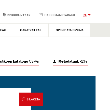
HARREMANETARAKO
EU
BERRIKUNTZAK
ZEAK
GARATZAILEAK
OPEN DATA BIZKAIA
afikoen katalogo
CSWn
Metadatuak
RDFn
BILAKETA