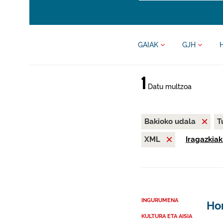
GAIAK
GJH
1
Datu multzoa
Bakioko udala
T
XML
Iragazkiak
INGURUMENA
Ho
KULTURA ETA AISIA