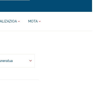
ALIZAZIOA
MOTA
uneratua