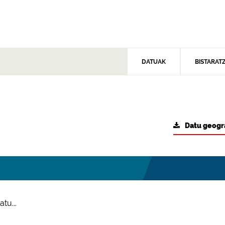
DATUAK
BISTARAT
Datu geogr