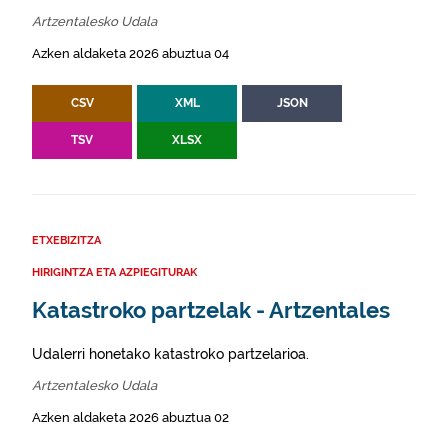
Artzentalesko Udala
Azken aldaketa 2026 abuztua 04
CSV
XML
JSON
TSV
XLSX
ETXEBIZITZA
HIRIGINTZA ETA AZPIEGITURAK
Katastroko partzelak - Artzentales
Udalerri honetako katastroko partzelarioa.
Artzentalesko Udala
Azken aldaketa 2026 abuztua 02