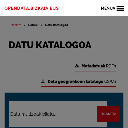
OPENDATA.BIZKAIA.EUS
MENUA
Hasiera
Datuak
Datu katalogoa
DATU KATALOGOA
Metadatuak
RDFn
Datu geografikoen katalogo
CSWn
BILAKETA