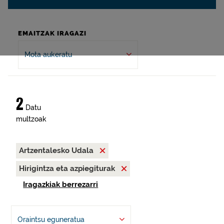
EMAITZAK IRAGAZI
Mota aukeratu
2
Datu
multzoak
Artzentalesko Udala
Hirigintza eta azpiegiturak
Iragazkiak berrezarri
Oraintsu eguneratua