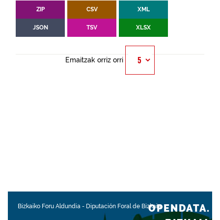
ZIP
CSV
XML
JSON
TSV
XLSX
Emaitzak orriz orri
OPENDATA.
Bizkaiko Foru Aldundia
-
Diputación Foral de Bizkaia