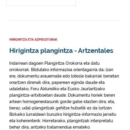
HIRIGINTZA ETA AZPIEGITURAK
Hirigintza plangintza - Artzentales
Indarrean dagoen Plangintza Orokorra eta datu
orrokorrak. Bildutako informazioa orientagarria da; izan
ere, dokumentu arauemaile edo lotesle bakarrak benetan
onartzen direnak dira, paperean eginda daude eta
udaletako, Foru Aldundiko eta Eusko Jaurlaritzako
plangintza-artxiboetan daude. Dokumentu horiek beren
artean homogeneotasunik gorde gabe idazten dira, eta,
beraz, udal-plangintzak gehitze hutsetik ez da lortzen
Bizkaiko lurraldeari buruzko hirigintza-informazio jarraitu
eta koherenterik. Horretarako, plangintzak interpretatu
behar dira, antzeko tratamendua emateko.