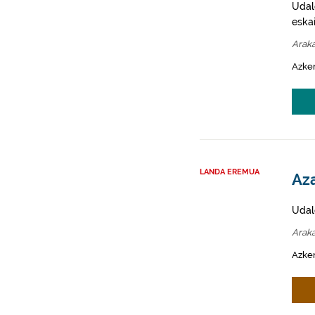
Udale
eska
Arak
Azken
LANDA EREMUA
Aza
Udal
Arak
Azken