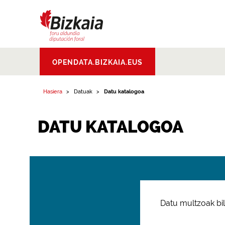
Bizkaiko Foru
OPENDATA.BIZKAIA.EUS
Aldundia
.
Diputacion
Foral de Bizkaia
Hasiera
Datuak
Datu katalogoa
DATU KATALOGOA