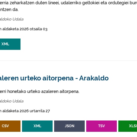
rria zeharkatzen duten lineei, udalerriko geltokiei eta ordutegiei bu
intzen da.
aldoko Udala
 aldaketa 2026 otsaila 03
XML
leren urteko aitorpena - Arakaldo
erri honetako urteko azaleren aitorpena.
aldoko Udala
 aldaketa 2026 urtarrila 27
CSV
XML
JSON
TSV
XLS