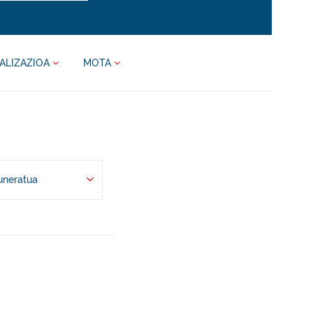
ALIZAZIOA
MOTA
uneratua