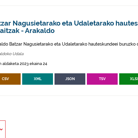
tzar Nagusietarako eta Udaletarako haute
aitzak - Arakaldo
aldo Batzar Nagusietarako eta Udaletarako hauteskundeei buruzko d
aldoko Udala
 aldaketa 2023 ekaina 24
CSV
XML
JSON
TSV
XLS