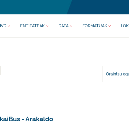
HVD
ENTITATEAK
DATA
FORMATUAK
LOK
Oraintsu eg
kaiBus - Arakaldo