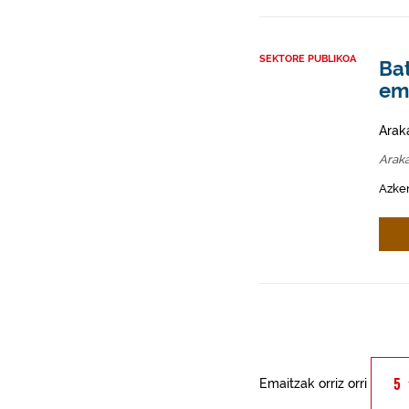
SEKTORE PUBLIKOA
Ba
em
Arak
Arak
Azken
Emaitzak orriz orri