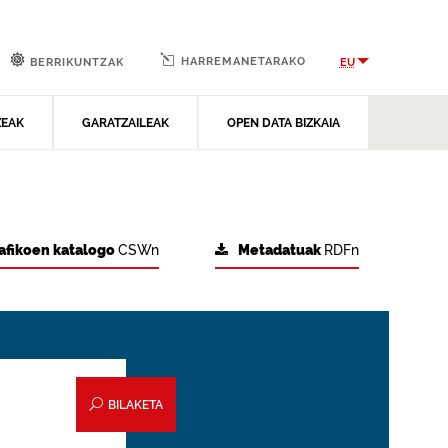
HARREMANETARAKO
EU
BERRIKUNTZAK
ZEAK
GARATZAILEAK
OPEN DATA BIZKAIA
afikoen katalogo
CSWn
Metadatuak
RDFn
BILAKETA