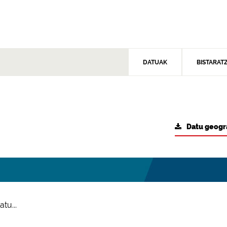
DATUAK
BISTARAT
Datu geogr