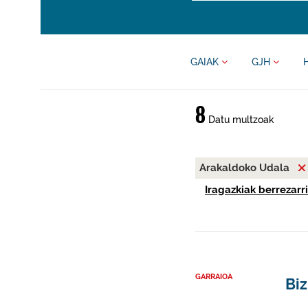
GAIAK
GJH
8
Datu multzoak
Arakaldoko Udala
Iragazkiak berrezarri
GARRAIOA
Biz