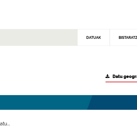
DATUAK
BISTARAT
Datu geogr