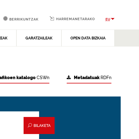
HARREMANETARAKO
EU
BERRIKUNTZAK
ZEAK
GARATZAILEAK
OPEN DATA BIZKAIA
afikoen katalogo
CSWn
Metadatuak
RDFn
BILAKETA