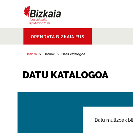
Bizkaiko Foru
OPENDATA.BIZKAIA.EUS
Aldundia
.
Diputacion
Foral de Bizkaia
Hasiera
Datuak
Datu katalogoa
DATU KATALOGOA