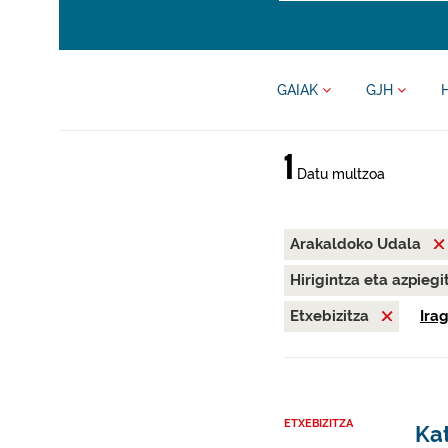
GAIAK
GJH
1
Datu multzoa
Arakaldoko Udala
Hirigintza eta azpieg
Etxebizitza
Ira
ETXEBIZITZA
Kat