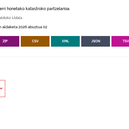
erri honetako katastroko partzelarioa.
aldoko Udala
n aldaketa 2026 abuztua 02
ZIP
CSV
XML
JSON
TS