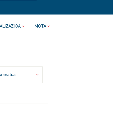
ALIZAZIOA
MOTA
uneratua