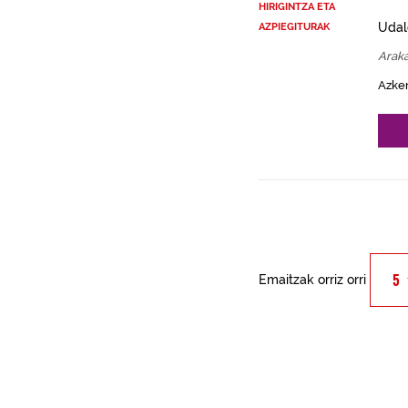
HIRIGINTZA ETA
Udal
AZPIEGITURAK
Arak
Azke
Emaitzak orriz orri