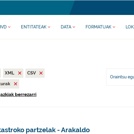
HVD
ENTITATEAK
DATA
FORMATUAK
LOK
XML
CSV
Oraintsu eg
iturak
gazkiak berrezarri
astroko partzelak - Arakaldo