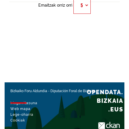
Emaitzak orriz orri
OPENDATA.
Bizkaiko Foru Aldundia
-
Diputación Foral de Bizkaia
BIZKAIA
Irisgarritasuna
.EUS
Web mapa
Lege-oharra
Cookiak