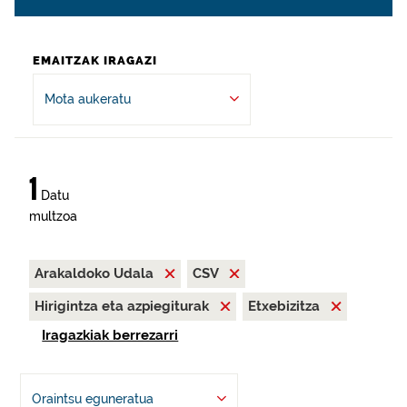
EMAITZAK IRAGAZI
Mota aukeratu
1
Datu
multzoa
Arakaldoko Udala
CSV
Hirigintza eta azpiegiturak
Etxebizitza
Iragazkiak berrezarri
Oraintsu eguneratua