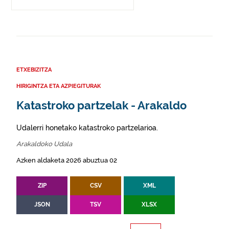
ETXEBIZITZA
HIRIGINTZA ETA AZPIEGITURAK
Katastroko partzelak - Arakaldo
Udalerri honetako katastroko partzelarioa.
Arakaldoko Udala
Azken aldaketa 2026 abuztua 02
ZIP
CSV
XML
JSON
TSV
XLSX