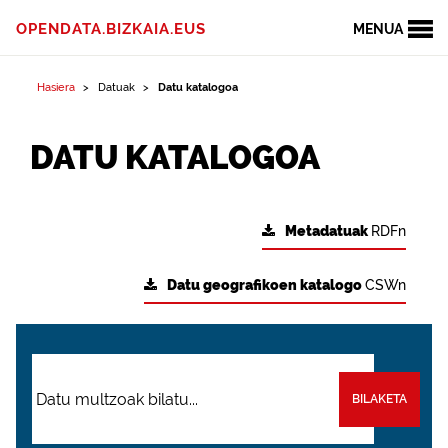
OPENDATA.BIZKAIA.EUS
MENUA
Hasiera
Datuak
Datu katalogoa
DATU KATALOGOA
Metadatuak
RDFn
Datu geografikoen katalogo
CSWn
BILAKETA