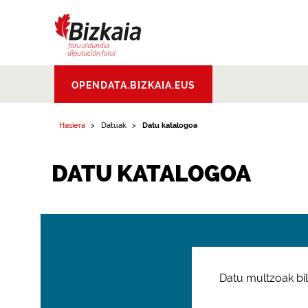
Bizkaiko Foru
OPENDATA.BIZKAIA.EUS
Aldundia
.
Diputacion
Foral de Bizkaia
Hasiera
Datuak
Datu katalogoa
DATU KATALOGOA