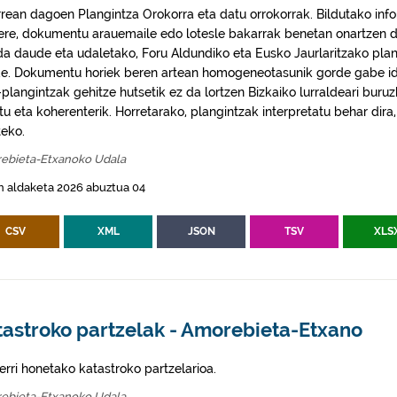
rrean dagoen Plangintza Orokorra eta datu orrokorrak. Bildutako info
 ere, dokumentu arauemaile edo lotesle bakarrak benetan onartzen d
da daude eta udaletako, Foru Aldundiko eta Eusko Jaurlaritzako plan
e. Dokumentu horiek beren artean homogeneotasunik gorde gabe idaz
plangintzak gehitze hutsetik ez da lortzen Bizkaiko lurraldeari buruz
itu eta koherenterik. Horretarako, plangintzak interpretatu behar di
eko.
ebieta-Etxanoko Udala
n aldaketa 2026 abuztua 04
CSV
XML
JSON
TSV
XLS
tastroko partzelak - Amorebieta-Etxano
erri honetako katastroko partzelarioa.
ebieta-Etxanoko Udala