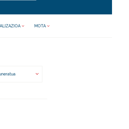
ALIZAZIOA
MOTA
uneratua