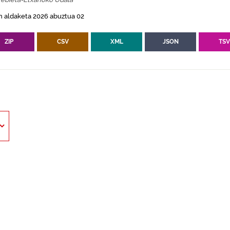
n aldaketa 2026 abuztua 02
ZIP
CSV
XML
JSON
TS