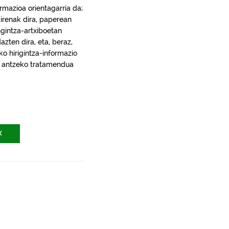
rmazioa orientagarria da;
irenak dira, paperean
gintza-artxiboetan
ten dira, eta, beraz,
ko hirigintza-informazio
ra, antzeko tratamendua
X