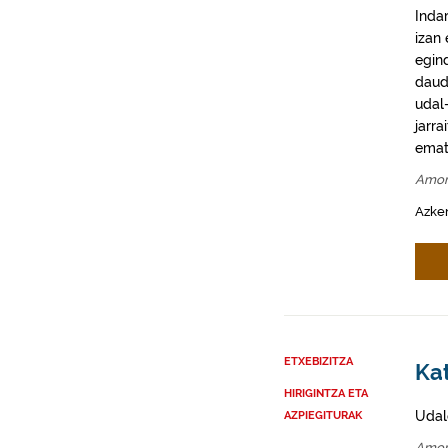
Inda
izan
egin
daud
udal-
jarra
emat
Amor
Azke
ETXEBIZITZA
Ka
HIRIGINTZA ETA
Udal
AZPIEGITURAK
Amor