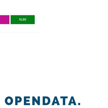
V
XLSX
OPENDATA.