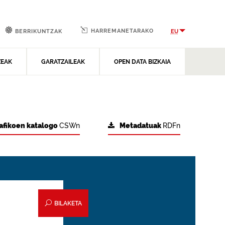
HARREMANETARAKO
EU
BERRIKUNTZAK
ZEAK
GARATZAILEAK
OPEN DATA BIZKAIA
afikoen katalogo
CSWn
Metadatuak
RDFn
BILAKETA