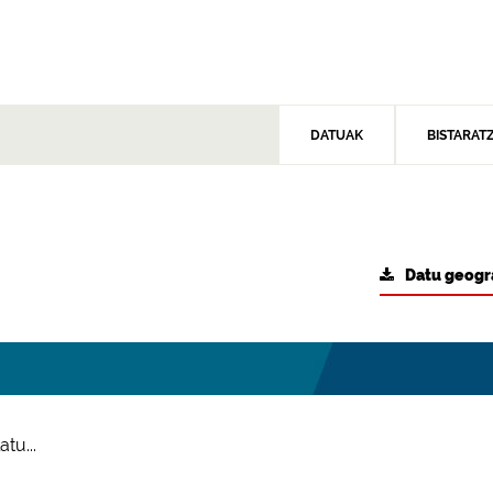
DATUAK
BISTARAT
Datu geogr