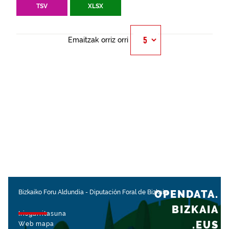
TSV
XLSX
Emaitzak orriz orri
OPENDATA.
Bizkaiko Foru Aldundia
-
Diputación Foral de Bizkaia
BIZKAIA
Irisgarritasuna
.EUS
Web mapa