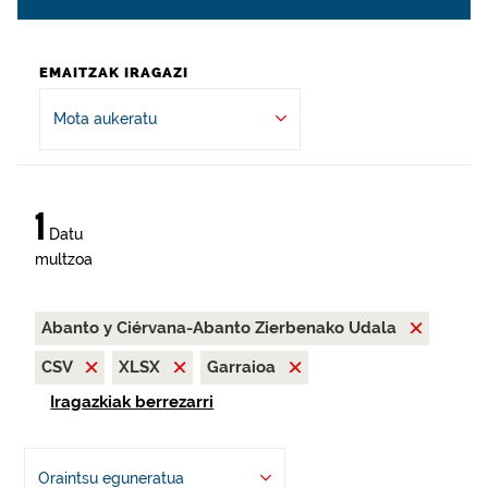
EMAITZAK IRAGAZI
Mota aukeratu
1
Datu
multzoa
Abanto y Ciérvana-Abanto Zierbenako Udala
CSV
XLSX
Garraioa
Iragazkiak berrezarri
Oraintsu eguneratua