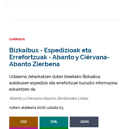
GARRAIOA
Bizkaibus - Espedizioak eta
Errefortzuak - Abanto y Ciérvana-
Abanto Zierbena
Udalerria zeharkatzen duten lineetako Bizkaibus
autobusen espedizio eta errefortzuei buruzko informazioa
eskaintzen da.
Abanto y Ciérvana-Abanto Zierbenako Udala
Azken aldaketa 2026 uztaila 03
CSV
XML
JSON