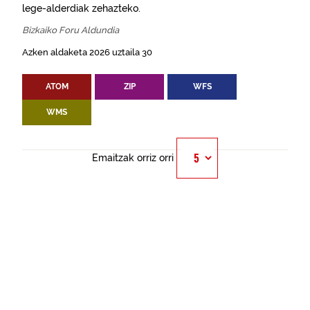
lege-alderdiak zehazteko.
Bizkaiko Foru Aldundia
Azken aldaketa 2026 uztaila 30
ATOM
ZIP
WFS
WMS
Emaitzak orriz orri