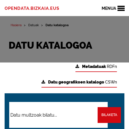
OPENDATA.BIZKAIA.EUS
MENUA
Hasiera
Datuak
Datu katalogoa
DATU KATALOGOA
Metadatuak
RDFn
Datu geografikoen katalogo
CSWn
BILAKETA