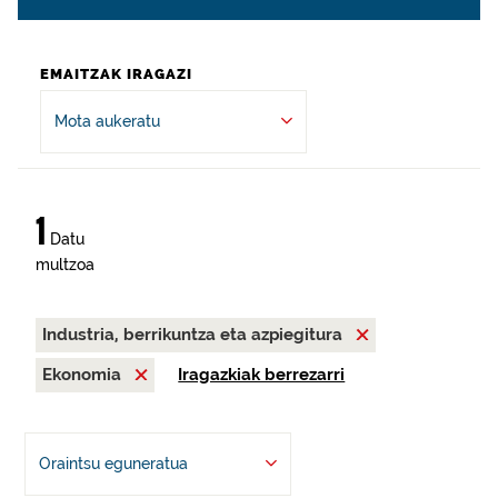
EMAITZAK IRAGAZI
Mota aukeratu
1
Datu
multzoa
Industria, berrikuntza eta azpiegitura
Ekonomia
Iragazkiak berrezarri
Oraintsu eguneratua