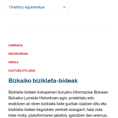
Oraintsu eguneratua
GARRAIOA
INGURUMENA
KIROLA
KULTURA ETA AISIA
Bizkaiko bizikleta-bideak
Bizikleta-bideen kokapenari buruzko informazioa Bizkaian.
Bizkaiko Lurralde Historikoan egin, proiektatu edo
eraikitzen ari diren bizikleta bide guztiak islatzen ditu eta
bizikleta-bideei dagozkien zenbait ezaugarri, hala nola
bide-mota, plataformaren jabetza, igarotzen den eremua...