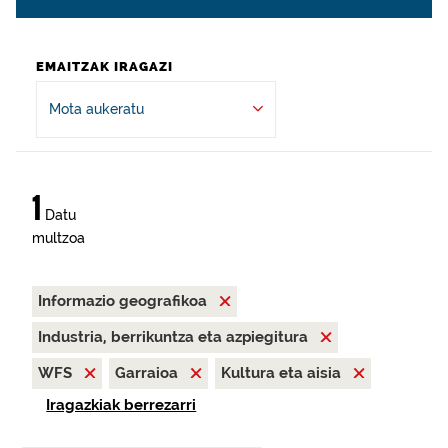
EMAITZAK IRAGAZI
Mota aukeratu
1
Datu
multzoa
Informazio geografikoa
Industria, berrikuntza eta azpiegitura
WFS
Garraioa
Kultura eta aisia
Iragazkiak berrezarri