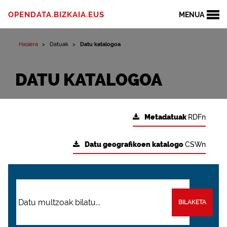
OPENDATA.BIZKAIA.EUS
MENUA
Hasiera
Datuak
Datu katalogoa
DATU KATALOGOA
Metadatuak
RDFn
Datu geografikoen katalogo
CSWn
BILAKETA