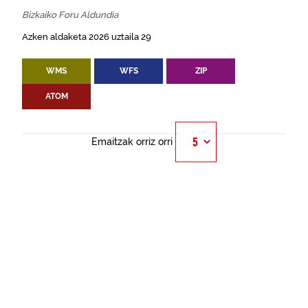
Bizkaiko Foru Aldundia
Azken aldaketa 2026 uztaila 29
WMS
WFS
ZIP
ATOM
Emaitzak orriz orri