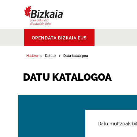
Bizkaiko Foru
OPENDATA.BIZKAIA.EUS
Aldundia
.
Diputacion
Foral de Bizkaia
Hasiera
Datuak
Datu katalogoa
DATU KATALOGOA