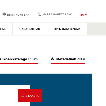
HARREMANETARAKO
EU
BERRIKUNTZAK
ZEAK
GARATZAILEAK
OPEN DATA BIZKAIA
afikoen katalogo
CSWn
Metadatuak
RDFn
BILAKETA