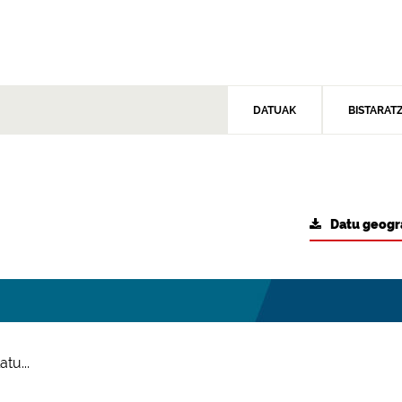
DATUAK
BISTARAT
Datu geogr