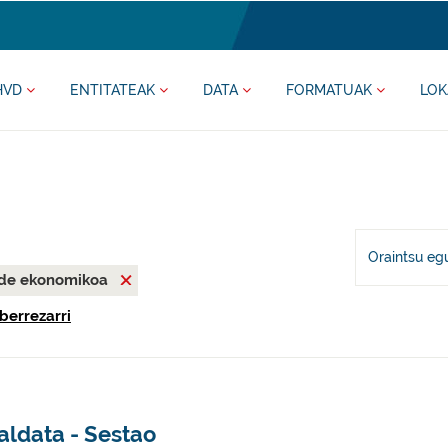
HVD
ENTITATEAK
DATA
FORMATUAK
LOK
Oraintsu eg
nde ekonomikoa
berrezarri
aldata - Sestao