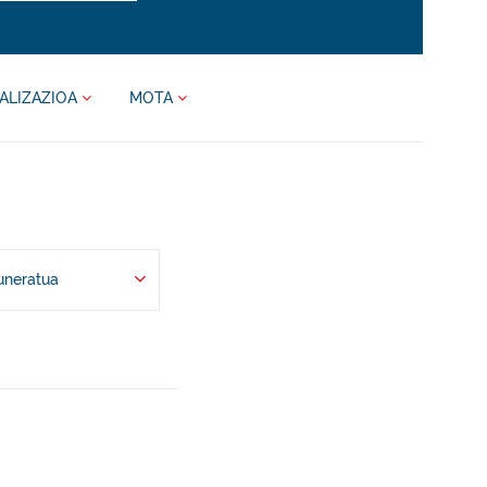
ALIZAZIOA
MOTA
uneratua