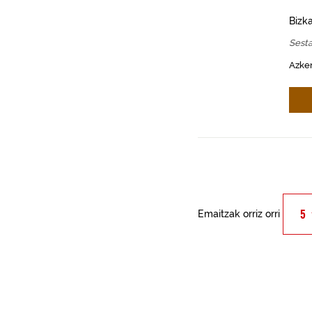
Bizk
Sest
Azken
Emaitzak orriz orri