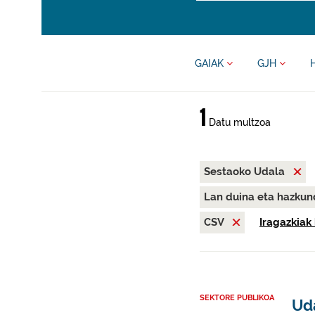
GAIAK
GJH
1
Datu multzoa
Sestaoko Udala
Lan duina eta hazku
CSV
Iragazkiak 
SEKTORE PUBLIKOA
Ud