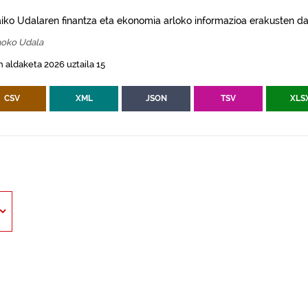
aiko Udalaren finantza eta ekonomia arloko informazioa erakusten da
aoko Udala
 aldaketa 2026 uztaila 15
CSV
XML
JSON
TSV
XLS