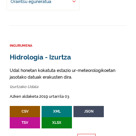
Oraintsu eguneratua
INGURUMENA
Hidrologia - Izurtza
Udal honetan kokatuta estazio ur-meteorologikoetan
jasotako datuak erakusten dira.
Izurtzako Udala
Azken aldaketa 2019 urtarrila 03
CSV
XML
JSON
TSV
XLSX