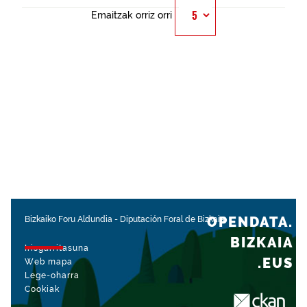
Emaitzak orriz orri
OPENDATA.
Bizkaiko Foru Aldundia
-
Diputación Foral de Bizkaia
BIZKAIA
Irisgarritasuna
.EUS
Web mapa
Lege-oharra
Cookiak