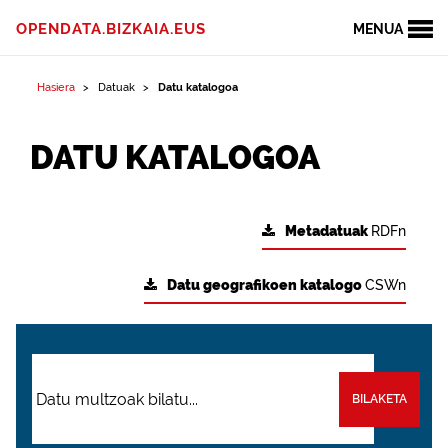
OPENDATA.BIZKAIA.EUS
MENUA
Hasiera
Datuak
Datu katalogoa
DATU KATALOGOA
Metadatuak
RDFn
Datu geografikoen katalogo
CSWn
BILAKETA