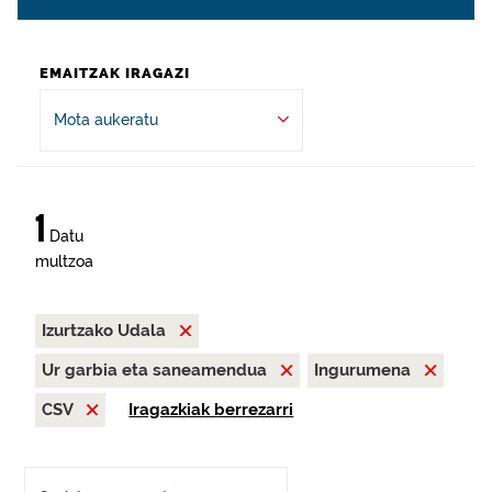
EMAITZAK IRAGAZI
Mota aukeratu
1
Datu
multzoa
Izurtzako Udala
Ur garbia eta saneamendua
Ingurumena
CSV
Iragazkiak berrezarri