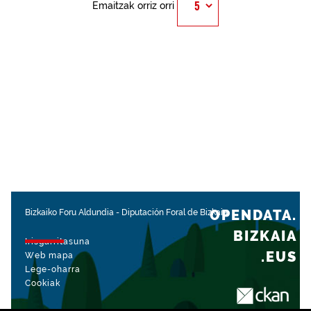
Emaitzak orriz orri
OPENDATA.
Bizkaiko Foru Aldundia
-
Diputación Foral de Bizkaia
BIZKAIA
Irisgarritasuna
.EUS
Web mapa
Lege-oharra
Cookiak