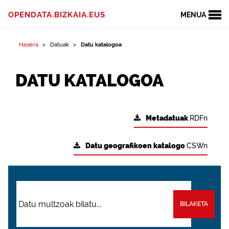
OPENDATA.BIZKAIA.EUS
MENUA
Hasiera
Datuak
Datu katalogoa
DATU KATALOGOA
Metadatuak
RDFn
Datu geografikoen katalogo
CSWn
BILAKETA