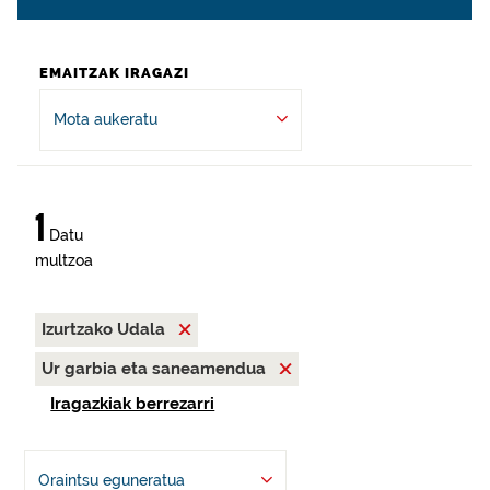
EMAITZAK IRAGAZI
Mota aukeratu
1
Datu
multzoa
Izurtzako Udala
Ur garbia eta saneamendua
Iragazkiak berrezarri
Oraintsu eguneratua