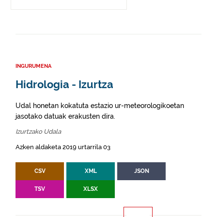
INGURUMENA
Hidrologia - Izurtza
Udal honetan kokatuta estazio ur-meteorologikoetan
jasotako datuak erakusten dira.
Izurtzako Udala
Azken aldaketa 2019 urtarrila 03
CSV
XML
JSON
TSV
XLSX