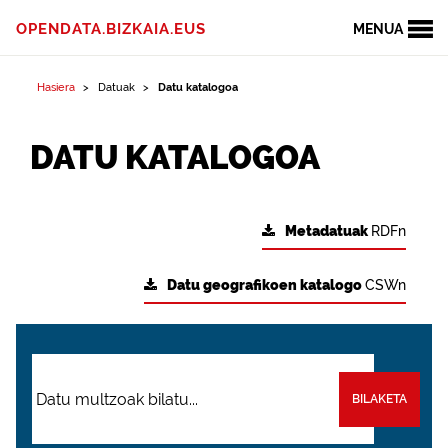
OPENDATA.BIZKAIA.EUS
MENUA
Hasiera
Datuak
Datu katalogoa
DATU KATALOGOA
Metadatuak
RDFn
Datu geografikoen katalogo
CSWn
BILAKETA