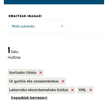
EMAITZAK IRAGAZI
Mota aukeratu
1
Datu
multzoa
Izurtzako Udala
Ur garbia eta saneamendua
Lehorreko ekosistemetako bizitza
XML
Iragazkiak berrezarri