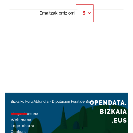
Emaitzak orriz orri
OPENDATA.
Bizkaiko Foru Aldundia
-
Diputación Foral de Bizkaia
BIZKAIA
Irisgarritasuna
.EUS
Web mapa
Lege-oharra
Cookiak