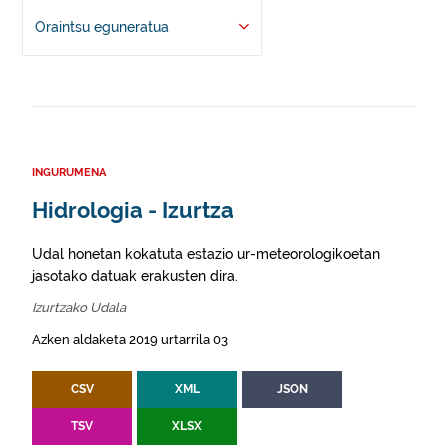
Oraintsu eguneratua
INGURUMENA
Hidrologia - Izurtza
Udal honetan kokatuta estazio ur-meteorologikoetan
jasotako datuak erakusten dira.
Izurtzako Udala
Azken aldaketa 2019 urtarrila 03
CSV
XML
JSON
TSV
XLSX