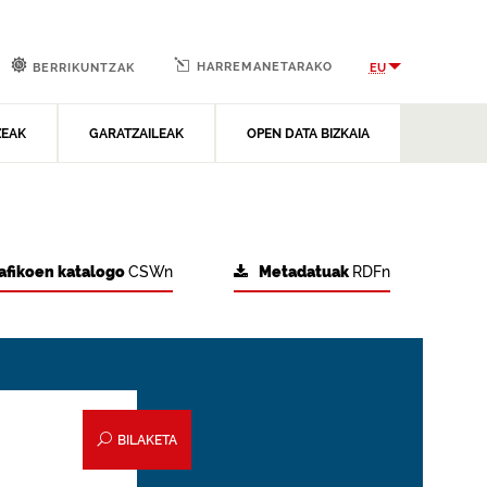
HARREMANETARAKO
EU
BERRIKUNTZAK
ZEAK
GARATZAILEAK
OPEN DATA BIZKAIA
afikoen katalogo
CSWn
Metadatuak
RDFn
BILAKETA