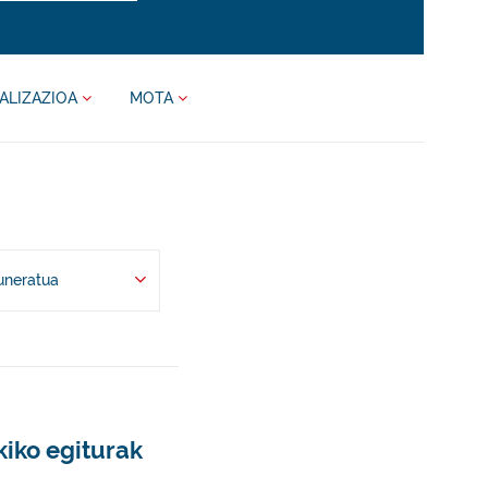
ALIZAZIOA
MOTA
uneratua
iko egiturak