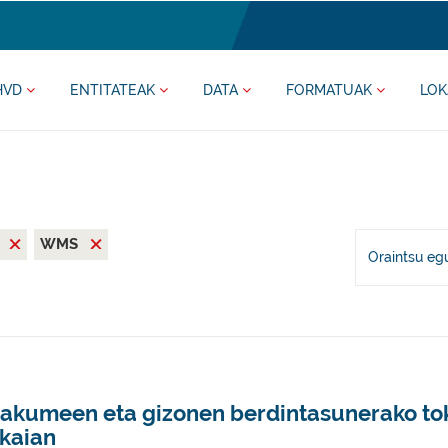
HVD
ENTITATEAK
DATA
FORMATUAK
LOK
a
WMS
Oraintsu eg
akumeen eta gizonen berdintasunerako tok
zkaian