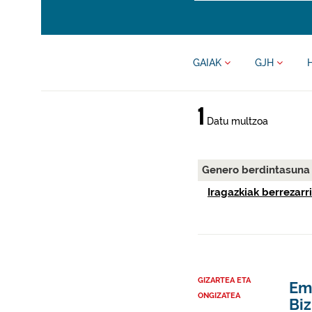
GAIAK
GJH
1
Datu multzoa
Genero berdintasun
Iragazkiak berrezarri
GIZARTEA ETA
Em
ONGIZATEA
Bi