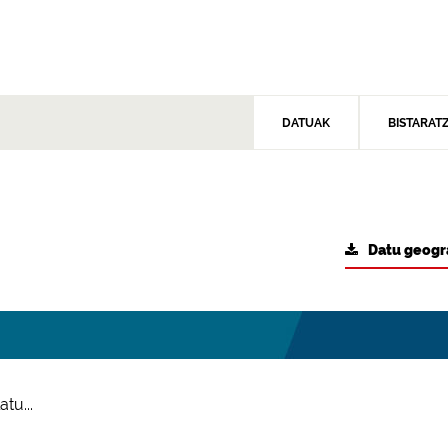
DATUAK
BISTARAT
Datu geogr