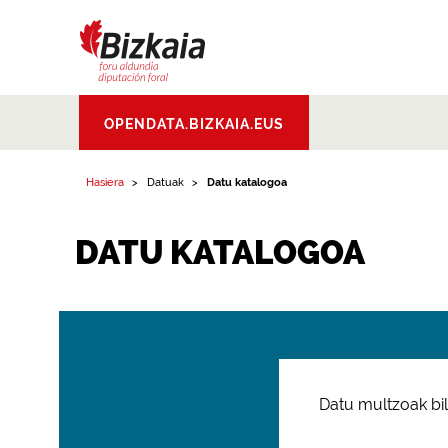
Bizkaiko Foru
OPENDATA.BIZKAIA.EUS
Aldundia
.
Diputacion
Foral de Bizkaia
Hasiera
Datuak
Datu katalogoa
DATU KATALOGOA