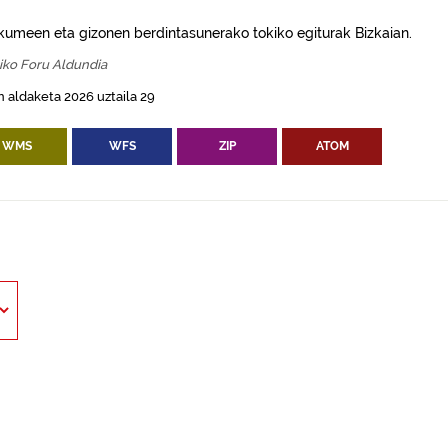
umeen eta gizonen berdintasunerako tokiko egiturak Bizkaian.
iko Foru Aldundia
 aldaketa 2026 uztaila 29
WMS
WFS
ZIP
ATOM