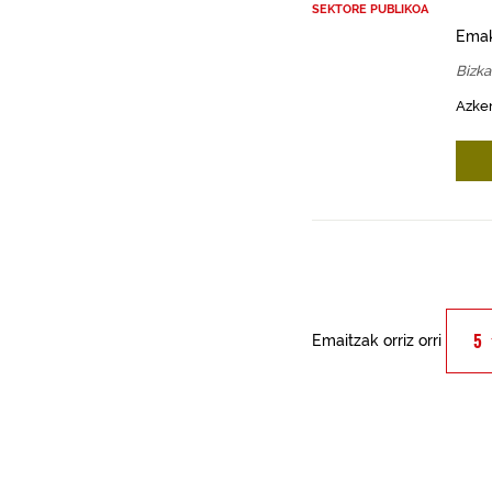
SEKTORE PUBLIKOA
Emak
Bizka
Azken
Emaitzak orriz orri