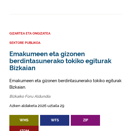
GIZARTEA ETA ONGIZATEA
SEKTORE PUBLIKOA
Emakumeen eta gizonen
berdintasunerako tokiko egiturak
Bizkaian
Emakumeen eta gizonen berdintasunerako tokiko egiturak
Bizkaian.
Bizkaiko Foru Aldundia
Azken aldaketa 2026 uztaila 29
WMS
WFS
ZIP