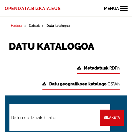
OPENDATA.BIZKAIA.EUS
MENUA
Hasiera
Datuak
Datu katalogoa
DATU KATALOGOA
Metadatuak
RDFn
Datu geografikoen katalogo
CSWn
BILAKETA