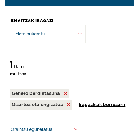
EMAITZAK IRAGAZI
Mota aukeratu
1
Datu
multzoa
Genero berdintasuna
Gizartea eta ongizatea
Iragazkiak berrezarri
Oraintsu eguneratua