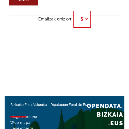
ATOM
Emaitzak orriz orri
OPENDATA.
Bizkaiko Foru Aldundia
-
Diputación Foral de Bizkaia
BIZKAIA
Irisgarritasuna
.EUS
Web mapa
Lege-oharra