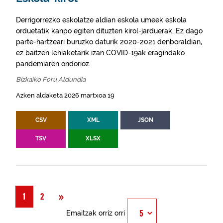
Derrigorrezko eskolatze aldian eskola umeek eskola
orduetatik kanpo egiten dituzten kirol-jarduerak. Ez dago
parte-hartzeari buruzko daturik 2020-2021 denboraldian,
ez baitzen lehiaketarik izan COVID-19ak eragindako
pandemiaren ondorioz.
Bizkaiko Foru Aldundia
Azken aldaketa 2026 martxoa 19
CSV
XML
JSON
TSV
XLSX
Hurrengoa
»
1
2
Emaitzak orriz orri