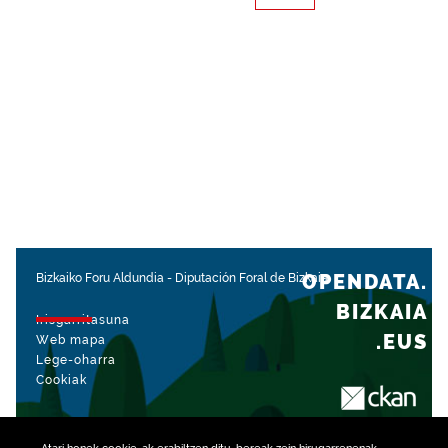
OPENDATA.
Bizkaiko Foru Aldundia
-
Diputación Foral de Bizkaia
BIZKAIA
Irisgarritasuna
.EUS
Web mapa
Lege-oharra
Cookiak
rekin kudeatua