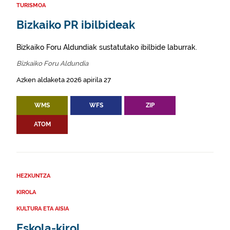
TURISMOA
Bizkaiko PR ibilbideak
Bizkaiko Foru Aldundiak sustatutako ibilbide laburrak.
Bizkaiko Foru Aldundia
Azken aldaketa 2026 apirila 27
WMS
WFS
ZIP
ATOM
HEZKUNTZA
KIROLA
KULTURA ETA AISIA
Eskola-kirol