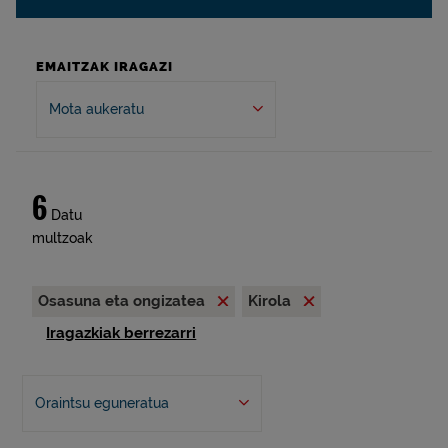
EMAITZAK IRAGAZI
Mota aukeratu
6
Datu
multzoak
Osasuna eta ongizatea
Kirola
Iragazkiak berrezarri
Oraintsu eguneratua