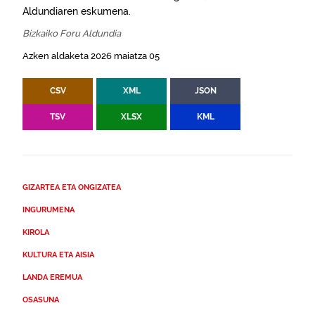
Aldundiaren eskumena.
Bizkaiko Foru Aldundia
Azken aldaketa 2026 maiatza 05
CSV
XML
JSON
TSV
XLSX
KML
GIZARTEA ETA ONGIZATEA
INGURUMENA
KIROLA
KULTURA ETA AISIA
LANDA EREMUA
OSASUNA