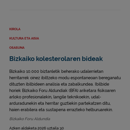
KIROLA
KULTURA ETA AISIA
OSASUNA
Bizkaiko kolesterolaren bideak
Bizkaiko 10.000 biztanletik beherako udalerrietan
herritarrek oinez ibiltzeko modu espontaneoan bereganatu
dituzten ibilbideen analisia eta zabalkundea. Ibilbide
horiek Bizkaiko Foru Aldundiak (BFA) ariketara fisikoaren
arloko profesionalekin, langile teknikoekin, udal-
arduradunekin eta herritar guztiekin partekatzen ditu,
haien erabilera eta sustapena errazteko helburuarekin.
Bizkaiko Foru Aldundia
Azken aldaketa 2026 uztaila 30