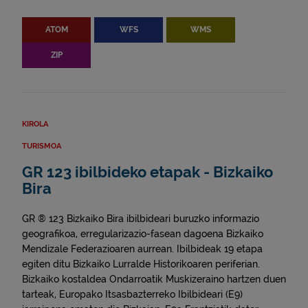
ATOM
WFS
WMS
ZIP
KIROLA
TURISMOA
GR 123 ibilbideko etapak - Bizkaiko
Bira
GR ® 123 Bizkaiko Bira ibilbideari buruzko informazio
geografikoa, erregularizazio-fasean dagoena Bizkaiko
Mendizale Federazioaren aurrean. Ibilbideak 19 etapa
egiten ditu Bizkaiko Lurralde Historikoaren periferian.
Bizkaiko kostaldea Ondarroatik Muskizeraino hartzen duen
tarteak, Europako Itsasbazterreko Ibilbideari (E9)