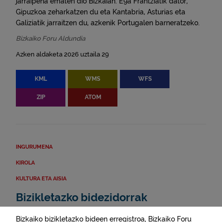
jarraipena ematen dio Bizkaian. E9a Frantziatik dator,
Gipuzkoa zeharkatzen du eta Kantabria, Asturias eta
Galiziatik jarraitzen du, azkenik Portugalen barneratzeko.
Bizkaiko Foru Aldundia
Azken aldaketa 2026 uztaila 29
KML
WMS
WFS
ZIP
ATOM
INGURUMENA
KIROLA
KULTURA ETA AISIA
Bizikletazko bidezidorrak
Bizkaiko bizikletazko bideen erregistroa, Bizkaiko Foru