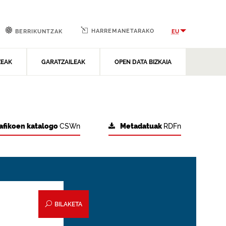
HARREMANETARAKO
EU
BERRIKUNTZAK
ZEAK
GARATZAILEAK
OPEN DATA BIZKAIA
afikoen katalogo
CSWn
Metadatuak
RDFn
BILAKETA