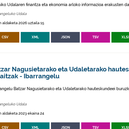
aiko Udalaren finantza eta ekonomia arloko informazioa erakusten da
rangeluko Udala
 aldaketa 2026 uztaila 15
CSV
XML
JSON
TSV
XLS
tzar Nagusietarako eta Udaletarako haute
aitzak - Ibarrangelu
rangelu Batzar Nagusietarako eta Udaletarako hauteskundeei buruz
rangeluko Udala
 aldaketa 2023 ekaina 24
CSV
XML
JSON
TSV
XLS