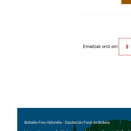
Emaitzak orriz orri
Bizkaiko Foru Aldundia
-
Diputación Foral de Bizkaia