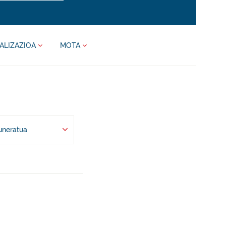
ALIZAZIOA
MOTA
uneratua