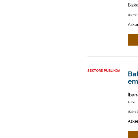
Bizk
Ibar
Azken
SEKTORE PUBLIKOA
Ba
em
Ïbar
dira.
Ibar
Azken