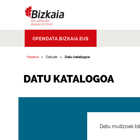
Bizkaiko Foru
OPENDATA.BIZKAIA.EUS
Aldundia
.
Diputacion
Foral de Bizkaia
Hasiera
Datuak
Datu katalogoa
DATU KATALOGOA