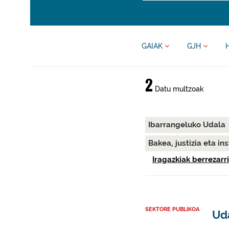
GAIAK
GJH
2
Datu multzoak
Ibarrangeluko Udala
Bakea, justizia eta in
Iragazkiak berrezarri
SEKTORE PUBLIKOA
Ud