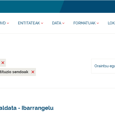
HVD
ENTITATEAK
DATA
FORMATUAK
LOK
Oraintsu eg
stituzio sendoak
aldata - Ibarrangelu