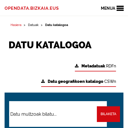
OPENDATA.BIZKAIA.EUS
MENUA
Hasiera
Datuak
Datu katalogoa
DATU KATALOGOA
Metadatuak
RDFn
Datu geografikoen katalogo
CSWn
BILAKETA