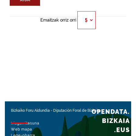
ATOM
Emaitzak orriz orri
OPENDATA.
Bizkaiko Foru Aldundia
-
Diputación Foral de Bizkaia
BIZKAIA
Irisgarritasuna
.EUS
Web mapa
Lege-oharra