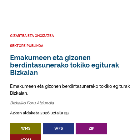
GIZARTEA ETA ONGIZATEA
SEKTORE PUBLIKOA
Emakumeen eta gizonen
berdintasunerako tokiko egiturak
Bizkaian
Emakumeen eta gizonen berdintasunerako tokiko egiturak
Bizkaian.
Bizkaiko Foru Aldundia
Azken aldaketa 2026 uztaila 29
WMS
WFS
ZIP