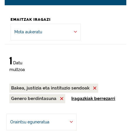
EMAITZAK IRAGAZI
Mota aukeratu
1
Datu
multzoa
Bakea, justizia eta instituzio sendoak
Genero berdintasuna
Iragazkiak berrezarri
Oraintsu eguneratua