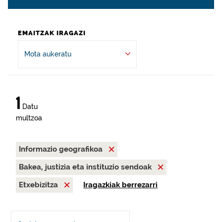
EMAITZAK IRAGAZI
Mota aukeratu
1
Datu
multzoa
Informazio geografikoa
Bakea, justizia eta instituzio sendoak
Etxebizitza
Iragazkiak berrezarri