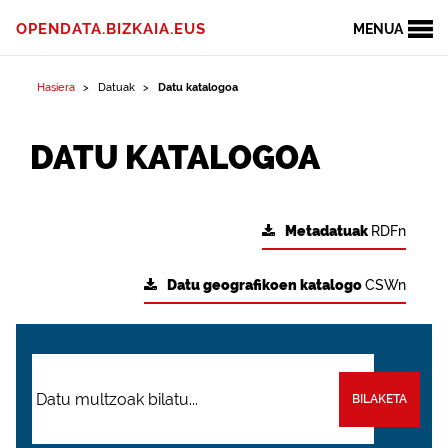
OPENDATA.BIZKAIA.EUS
MENUA
Hasiera
Datuak
Datu katalogoa
DATU KATALOGOA
Metadatuak
RDFn
Datu geografikoen katalogo
CSWn
BILAKETA