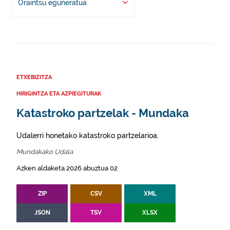
Oraintsu eguneratua
ETXEBIZITZA
HIRIGINTZA ETA AZPIEGITURAK
Katastroko partzelak - Mundaka
Udalerri honetako katastroko partzelarioa.
Mundakako Udala
Azken aldaketa 2026 abuztua 02
ZIP
CSV
XML
JSON
TSV
XLSX