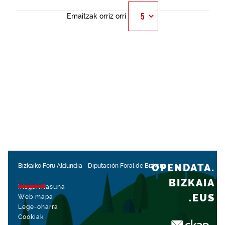
Emaitzak orriz orri
OPENDATA.
Bizkaiko Foru Aldundia
-
Diputación Foral de Bizkaia
BIZKAIA
Irisgarritasuna
.EUS
Web mapa
Lege-oharra
Cookiak