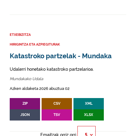
ETXEBIZITZA
HIRIGINTZA ETA AZPIEGITURAK
Katastroko partzelak - Mundaka
Udalerri honetako katastroko partzelarioa.
Mundakako Udala
Azken aldaketa 2026 abuztua 02
ZIP
CSV
XML
JSON
TSV
XLSX
Emaitzak orriz orri