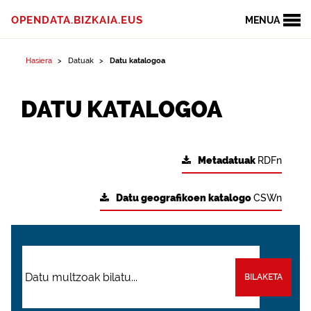
OPENDATA.BIZKAIA.EUS
MENUA
Hasiera
Datuak
Datu katalogoa
DATU KATALOGOA
Metadatuak
RDFn
Datu geografikoen katalogo
CSWn
BILAKETA