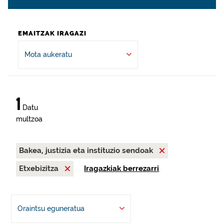
EMAITZAK IRAGAZI
Mota aukeratu
1
Datu
multzoa
Bakea, justizia eta instituzio sendoak
Etxebizitza
Iragazkiak berrezarri
Oraintsu eguneratua