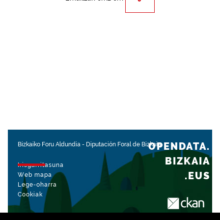
OPENDATA.
Bizkaiko Foru Aldundia
-
Diputación Foral de Bizkaia
BIZKAIA
Irisgarritasuna
.EUS
Web mapa
Lege-oharra
Cookiak
rekin kudeatua