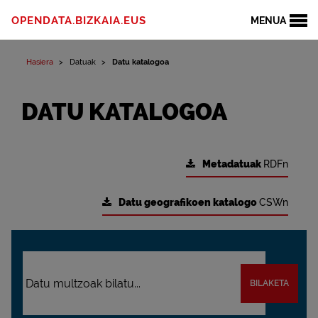
OPENDATA.BIZKAIA.EUS
MENUA
Hasiera
Datuak
Datu katalogoa
DATU KATALOGOA
Metadatuak
RDFn
Datu geografikoen katalogo
CSWn
BILAKETA