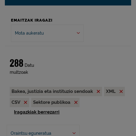
EMAITZAK IRAGAZI
Mota aukeratu
288
Datu
multzoak
Bakea, justizia eta instituzio sendoak
XML
CSV
Sektore publikoa
Iragazkiak berrezarri
Oraintsu eguneratua