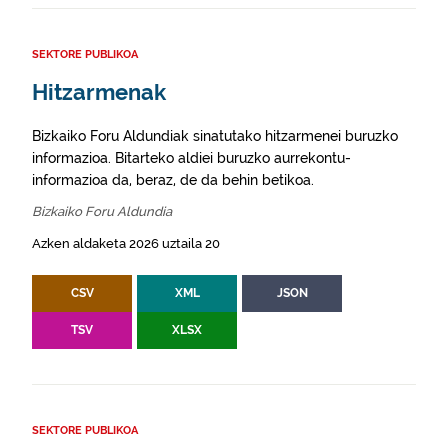
SEKTORE PUBLIKOA
Hitzarmenak
Bizkaiko Foru Aldundiak sinatutako hitzarmenei buruzko
informazioa. Bitarteko aldiei buruzko aurrekontu-
informazioa da, beraz, de da behin betikoa.
Bizkaiko Foru Aldundia
Azken aldaketa 2026 uztaila 20
CSV
XML
JSON
TSV
XLSX
SEKTORE PUBLIKOA