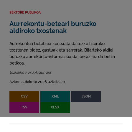
SEKTORE PUBLIKOA
Aurrekontu-beteari buruzko
aldiroko txostenak
Aurrekontua betetzea kontsulta daitezke hileroko
txostenen bidez, gastuak eta sarrerak. Bitarteko aldiei
buruzko aurrekontu-informazioa da, beraz, ez da behin
betikoa.
Bizkaiko Foru Aldundia
Azken aldaketa 2026 uztaila 20
CSV
XML
JSON
TSV
XLSX