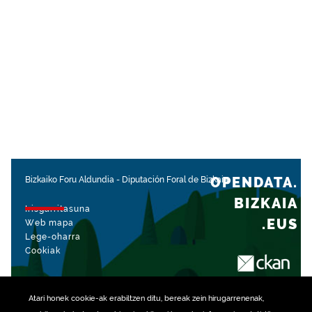
OPENDATA.
Bizkaiko Foru Aldundia
-
Diputación Foral de Bizkaia
BIZKAIA
Irisgarritasuna
.EUS
Web mapa
Lege-oharra
Cookiak
rekin kudeatua
Atari honek
cookie
-ak erabiltzen ditu, bereak zein hirugarrenenak,