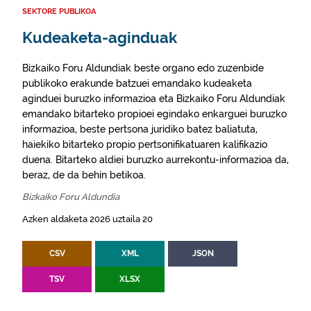
SEKTORE PUBLIKOA
Kudeaketa-aginduak
Bizkaiko Foru Aldundiak beste organo edo zuzenbide
publikoko erakunde batzuei emandako kudeaketa
aginduei buruzko informazioa eta Bizkaiko Foru Aldundiak
emandako bitarteko propioei egindako enkarguei buruzko
informazioa, beste pertsona juridiko batez baliatuta,
haiekiko bitarteko propio pertsonifikatuaren kalifikazio
duena. Bitarteko aldiei buruzko aurrekontu-informazioa da,
beraz, de da behin betikoa.
Bizkaiko Foru Aldundia
Azken aldaketa 2026 uztaila 20
CSV
XML
JSON
TSV
XLSX