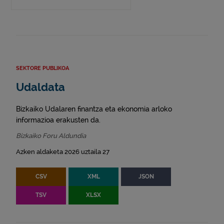
SEKTORE PUBLIKOA
Udaldata
Bizkaiko Udalaren finantza eta ekonomia arloko
informazioa erakusten da.
Bizkaiko Foru Aldundia
Azken aldaketa 2026 uztaila 27
CSV
XML
JSON
TSV
XLSX