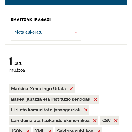
EMAITZAK IRAGAZI
Mota aukeratu
1
Datu
multzoa
Markina-Xemeingo Udala
Bakea, justizia eta instituzio sendoak
Hiri eta komunitate jasangarriak
Lan duina eta hazkunde ekonomikoa
CSV
JSON
XML
Sektore publikoa