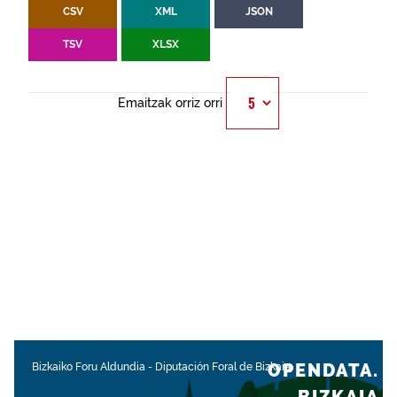
CSV
XML
JSON
TSV
XLSX
Emaitzak orriz orri
OPENDATA.
Bizkaiko Foru Aldundia
-
Diputación Foral de Bizkaia