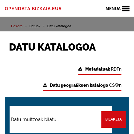
OPENDATA.BIZKAIA.EUS
MENUA
Hasiera
Datuak
Datu katalogoa
DATU KATALOGOA
Metadatuak
RDFn
Datu geografikoen katalogo
CSWn
BILAKETA