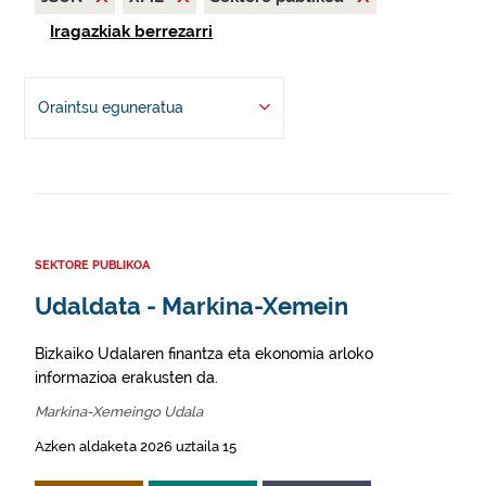
Iragazkiak berrezarri
Oraintsu eguneratua
SEKTORE PUBLIKOA
Udaldata - Markina-Xemein
Bizkaiko Udalaren finantza eta ekonomia arloko
informazioa erakusten da.
Markina-Xemeingo Udala
Azken aldaketa 2026 uztaila 15