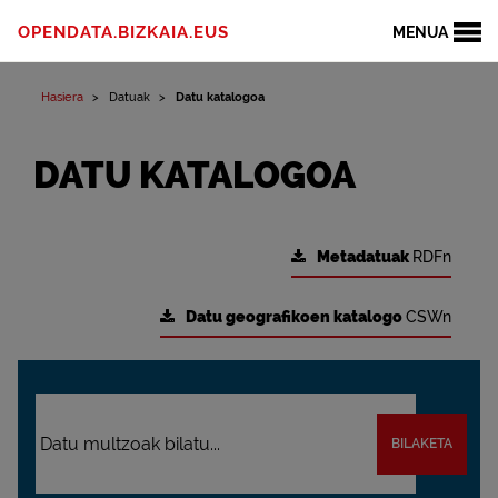
OPENDATA.BIZKAIA.EUS
MENUA
Hasiera
Datuak
Datu katalogoa
DATU KATALOGOA
Metadatuak
RDFn
Datu geografikoen katalogo
CSWn
BILAKETA