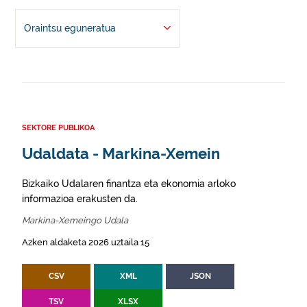
Oraintsu eguneratua
SEKTORE PUBLIKOA
Udaldata - Markina-Xemein
Bizkaiko Udalaren finantza eta ekonomia arloko
informazioa erakusten da.
Markina-Xemeingo Udala
Azken aldaketa 2026 uztaila 15
CSV
XML
JSON
TSV
XLSX