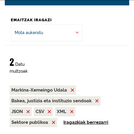
EMAITZAK IRAGAZI
Mota aukeratu
2
Datu
multzoak
Markina-Xemeingo Udala
Bakea, justizia eta instituzio sendoak
JSON
CSV
XML
Sektore publikoa
Iragazkiak berrezarri