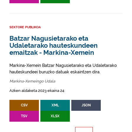
SEKTORE PUBLIKOA
Batzar Nagusietarako eta
Udaletarako hauteskundeen
emaitzak - Markina-Xemein
Markina-Xemein Batzar Nagusietarako eta Udaletarako
hauteskundeei buruzko datuak eskaintzen dira.
Markina-Xemeingo Udala
Azken aldaketa 2023 ekaina 24
CSV
XML
JSON
TSV
XLSX