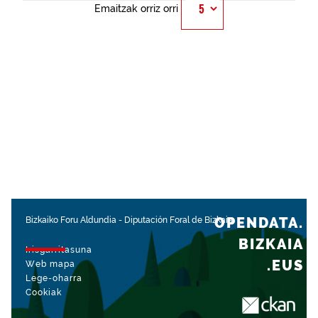
Emaitzak orriz orri
OPENDATA.
Bizkaiko Foru Aldundia
-
Diputación Foral de Bizkaia
BIZKAIA
Irisgarritasuna
.EUS
Web mapa
Lege-oharra
Cookiak