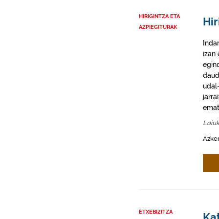
HIRIGINTZA ETA
Hir
AZPIEGITURAK
Inda
izan
egin
daud
udal-
jarra
emat
Loiu
Azke
ETXEBIZITZA
Kat