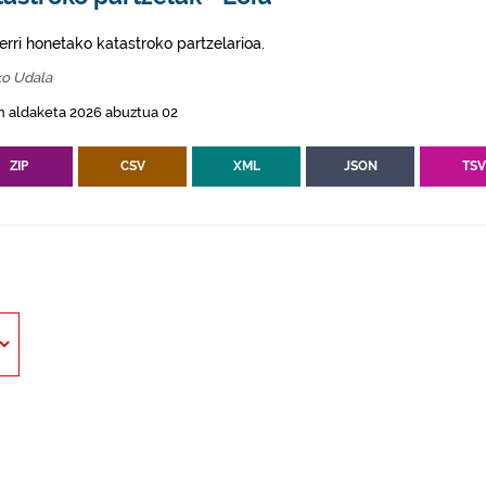
erri honetako katastroko partzelarioa.
ko Udala
n aldaketa 2026 abuztua 02
ZIP
CSV
XML
JSON
TS