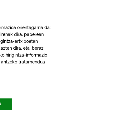
rmazioa orientagarria da;
irenak dira, paperean
gintza-artxiboetan
ten dira, eta, beraz,
ko hirigintza-informazio
ra, antzeko tratamendua
X