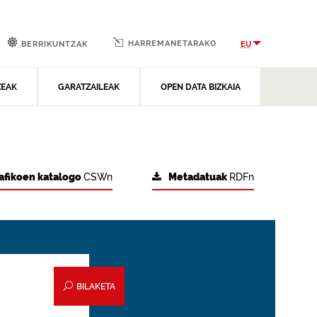
HARREMANETARAKO
EU
BERRIKUNTZAK
ZEAK
GARATZAILEAK
OPEN DATA BIZKAIA
afikoen katalogo
CSWn
Metadatuak
RDFn
BILAKETA