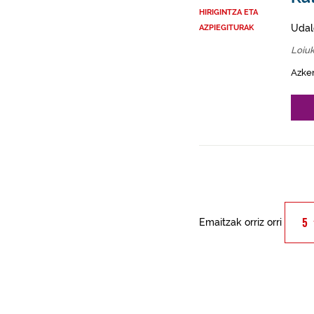
HIRIGINTZA ETA
Udal
AZPIEGITURAK
Loiu
Azke
Emaitzak orriz orri