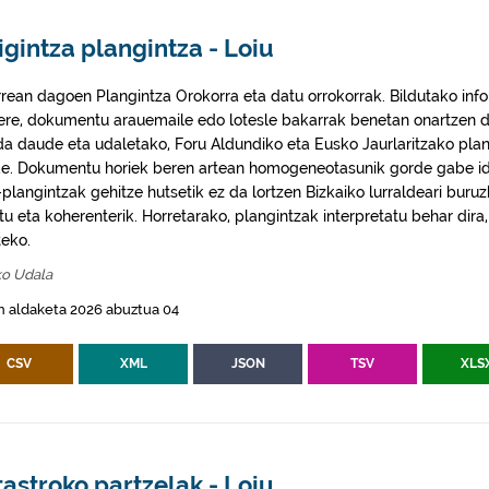
igintza plangintza - Loiu
rrean dagoen Plangintza Orokorra eta datu orrokorrak. Bildutako info
 ere, dokumentu arauemaile edo lotesle bakarrak benetan onartzen d
da daude eta udaletako, Foru Aldundiko eta Eusko Jaurlaritzako plan
e. Dokumentu horiek beren artean homogeneotasunik gorde gabe idaz
plangintzak gehitze hutsetik ez da lortzen Bizkaiko lurraldeari buruz
itu eta koherenterik. Horretarako, plangintzak interpretatu behar di
eko.
ko Udala
n aldaketa 2026 abuztua 04
CSV
XML
JSON
TSV
XLS
astroko partzelak - Loiu