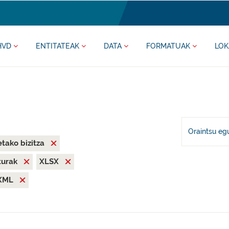
HVD
ENTITATEAK
DATA
FORMATUAK
LOK
Oraintsu eg
tako bizitza
iturak
XLSX
XML