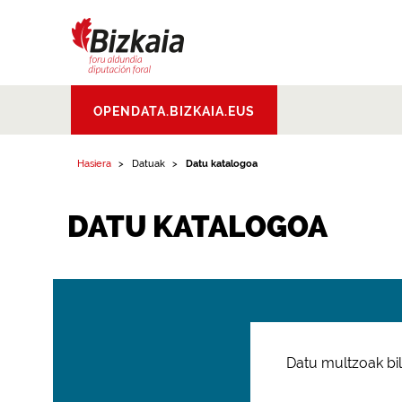
Bizkaiko Foru
OPENDATA.BIZKAIA.EUS
Aldundia
.
Diputacion
Foral de Bizkaia
Hasiera
Datuak
Datu katalogoa
DATU KATALOGOA