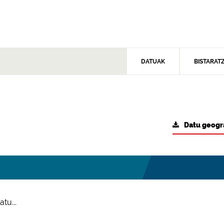
DATUAK
BISTARAT
Datu geogr