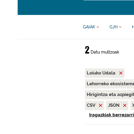
GAIAK
GJH
2
Datu multzoak
Loiuko Udala
Lehorreko ekosisteme
Hirigintza eta azpieg
CSV
JSON
Iragazkiak berrezarri