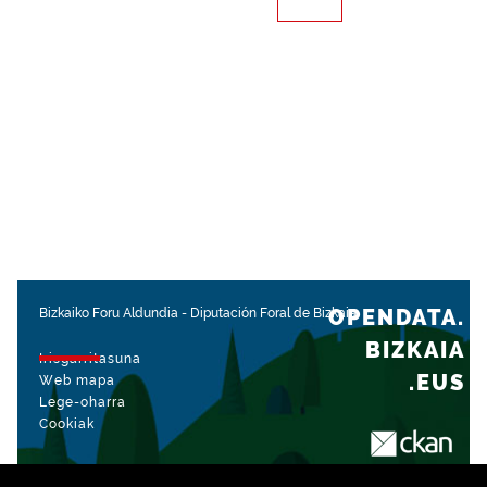
OPENDATA.
Bizkaiko Foru Aldundia
-
Diputación Foral de Bizkaia
BIZKAIA
Irisgarritasuna
.EUS
Web mapa
Lege-oharra
Cookiak
rekin kudeatua