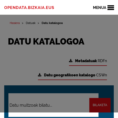
OPENDATA.BIZKAIA.EUS
MENUA
Hasiera
Datuak
Datu katalogoa
DATU KATALOGOA
Metadatuak
RDFn
Datu geografikoen katalogo
CSWn
BILAKETA