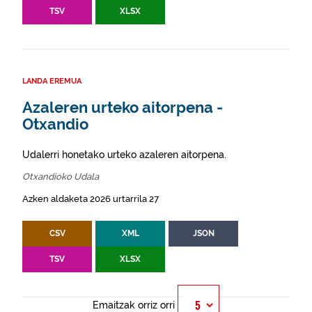
TSV
XLSX
LANDA EREMUA
Azaleren urteko aitorpena -
Otxandio
Udalerri honetako urteko azaleren aitorpena.
Otxandioko Udala
Azken aldaketa 2026 urtarrila 27
CSV
XML
JSON
TSV
XLSX
Emaitzak orriz orri