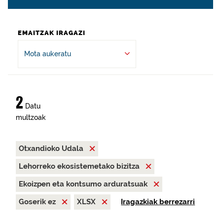
EMAITZAK IRAGAZI
Mota aukeratu
2
Datu
multzoak
Otxandioko Udala
Lehorreko ekosistemetako bizitza
Ekoizpen eta kontsumo arduratsuak
Goserik ez
XLSX
Iragazkiak berrezarri