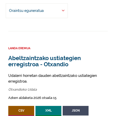
Oraintsu eguneratua
LANDA EREMUA
Abeltzaintzako ustiategien
erregistroa - Otxandio
Udalerri horretan dauden abeltzaintzako ustiategien
erregistroa.
Otxandioko Udala
Azken aldaketa 2026 otsaila 15
CSV
XML
JSON