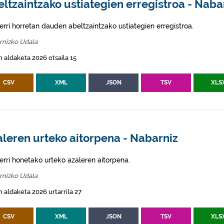
ltzaintzako ustiategien erregistroa - Naba
erri horretan dauden abeltzaintzako ustiategien erregistroa.
rnizko Udala
 aldaketa 2026 otsaila 15
CSV
XML
JSON
TSV
XLS
leren urteko aitorpena - Nabarniz
erri honetako urteko azaleren aitorpena.
rnizko Udala
 aldaketa 2026 urtarrila 27
CSV
XML
JSON
TSV
XLS