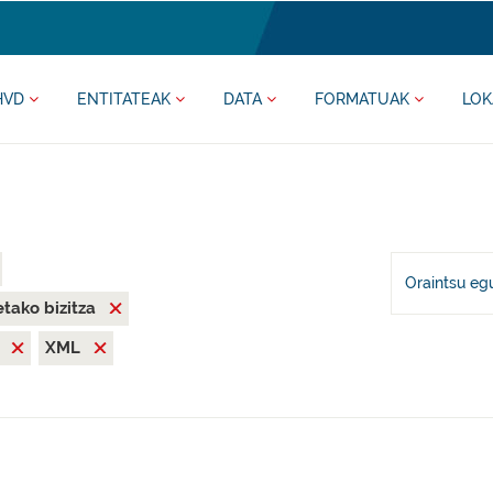
HVD
ENTITATEAK
DATA
FORMATUAK
LOK
Oraintsu eg
tako bizitza
X
XML