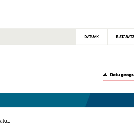
DATUAK
BISTARAT
Datu geogr