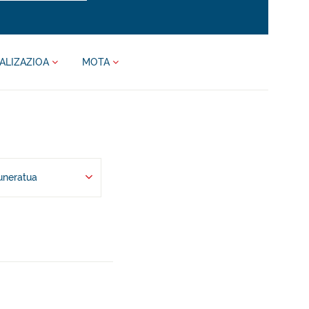
ALIZAZIOA
MOTA
uneratua