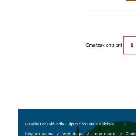
Emaitzak orriz orri
Bizkaiko Foru Aldundia
-
Diputación Foral de Bizkaia
/
/
/
Irisgarritasuna
Web mapa
Lege-oharra
Cook