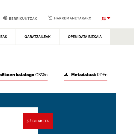
HARREMANETARAKO
EU
BERRIKUNTZAK
ZEAK
GARATZAILEAK
OPEN DATA BIZKAIA
afikoen katalogo
CSWn
Metadatuak
RDFn
BILAKETA