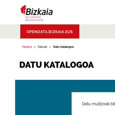
Bizkaiko Foru
OPENDATA.BIZKAIA.EUS
Aldundia
.
Diputacion
Foral de Bizkaia
Hasiera
Datuak
Datu katalogoa
DATU KATALOGOA