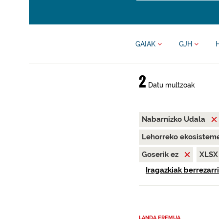
GAIAK
GJH
2
Datu multzoak
Nabarnizko Udala
Lehorreko ekosisteme
Goserik ez
XLS
Iragazkiak berrezarri
LANDA EREMUA