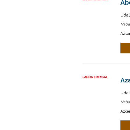
Abe
Udal
Naba
Azken
LANDA EREMUA
Aza
Udal
Naba
Azken