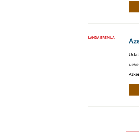
LANDA EREMUA
Aza
Udal
Lekei
Azken