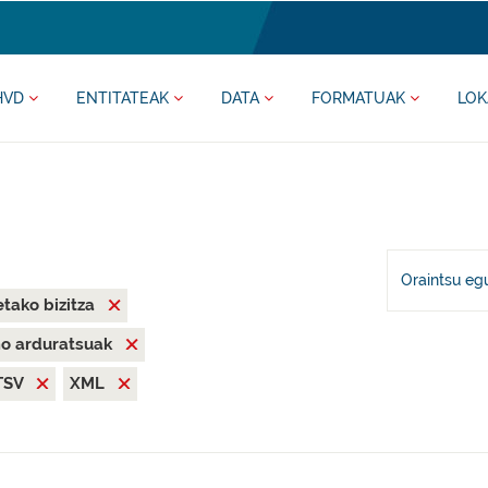
HVD
ENTITATEAK
DATA
FORMATUAK
LOK
Oraintsu eg
tako bizitza
mo arduratsuak
TSV
XML