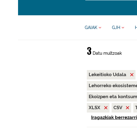
GAIAK
GJH
3
Datu multzoak
Lekeitioko Udala
Lehorreko ekosisteme
Ekoizpen eta kontsu
XLSX
CSV
Iragazkiak berrezarri