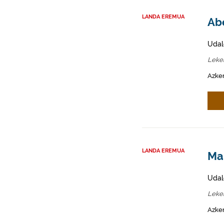
LANDA EREMUA
Abe
Udal
Lekei
Azken
LANDA EREMUA
Mah
Udal
Lekei
Azken