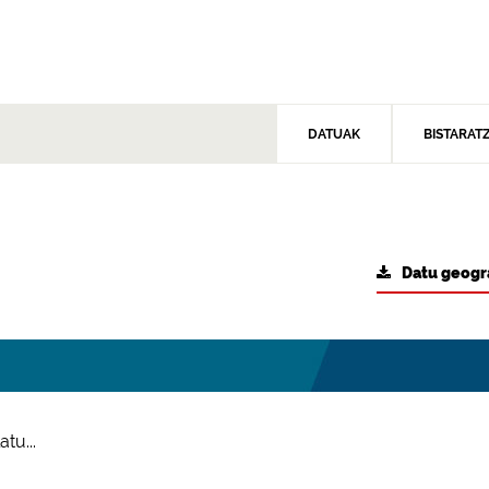
DATUAK
BISTARAT
Datu geogr