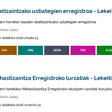
ltzaintzako ustiategien erregistroa - Lekei
erri horretan dauden abeltzaintzako ustiategien erregistroa.
tioko Udala
 aldaketa 2026 otsaila 15
CSV
XML
JSON
TSV
XLS
astizaintza Erregistroko lurzatiak - Lekeit
erri honetako Mahastizaintza Erregistroko ekoizpen-lurzatiei buruzko
tioko Udala
 aldaketa 2026 urtarrila 30