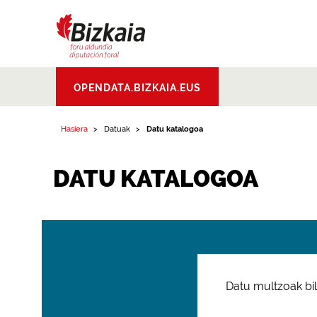
Bizkaiko Foru
OPENDATA.BIZKAIA.EUS
Aldundia
.
Diputacion
Foral de Bizkaia
Hasiera
Datuak
Datu katalogoa
DATU KATALOGOA