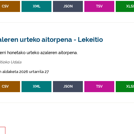
CSV
XML
JSON
TSV
XLS
leren urteko aitorpena - Lekeitio
erri honetako urteko azaleren aitorpena.
tioko Udala
 aldaketa 2026 urtarrila 27
CSV
XML
JSON
TSV
XLS