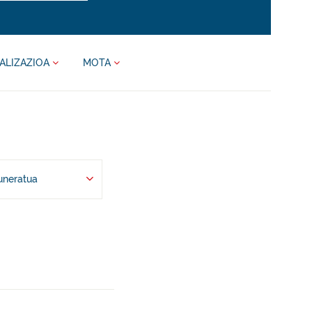
ALIZAZIOA
MOTA
uneratua