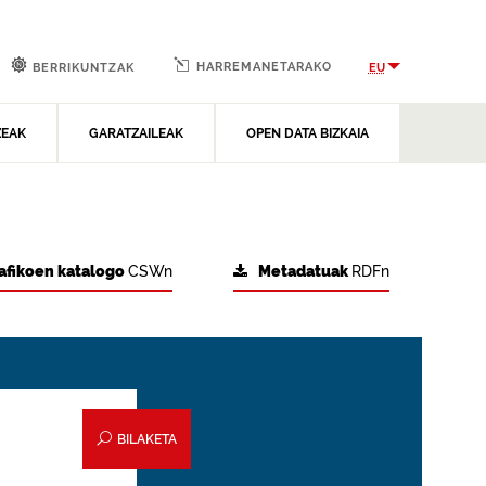
HARREMANETARAKO
EU
BERRIKUNTZAK
ZEAK
GARATZAILEAK
OPEN DATA BIZKAIA
afikoen katalogo
CSWn
Metadatuak
RDFn
BILAKETA